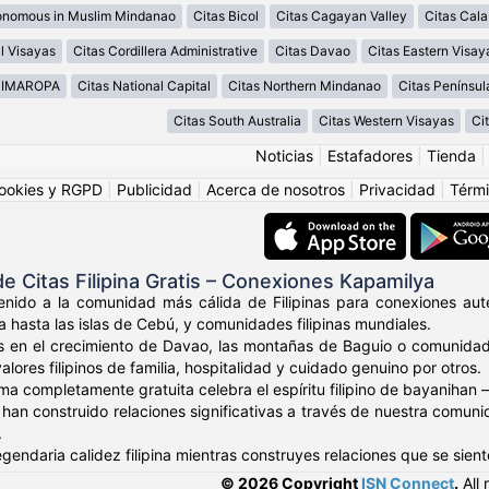
onomous in Muslim Mindanao
Citas Bicol
Citas Cagayan Valley
Citas Cal
l Visayas
Citas Cordillera Administrative
Citas Davao
Citas Eastern Visay
MIMAROPA
Citas National Capital
Citas Northern Mindanao
Citas Penínsu
Citas South Australia
Citas Western Visayas
Ci
Noticias
|
Estafadores
|
Tienda
ookies y RGPD
|
Publicidad
|
Acerca de nosotros
|
Privacidad
|
Térmi
 Citas Filipina Gratis – Conexiones Kapamilya
nido a la comunidad más cálida de Filipinas para conexiones autén
a hasta las islas de Cebú, y comunidades filipinas mundiales.
s en el crecimiento de Davao, las montañas de Baguio o comunidade
ores filipinos de familia, hospitalidad y cuidado genuino por otros.
ma completamente gratuita celebra el espíritu filipino de bayaniha
os han construido relaciones significativas a través de nuestra comu
.
egendaria calidez filipina mientras construyes relaciones que se sien
© 2026 Copyright
ISN Connect
.
All 