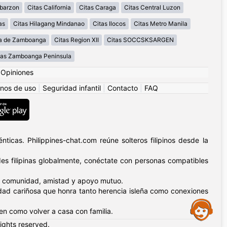
abarzon
Citas California
Citas Caraga
Citas Central Luzon
as
Citas Hilagang Mindanao
Citas Ilocos
Citas Metro Manila
la de Zamboanga
Citas Region XII
Citas SOCCSKSARGEN
tas Zamboanga Peninsula
|
Opiniones
nos de uso
|
Seguridad infantil
|
Contacto
|
FAQ
ticas. Philippines-chat.com reúne solteros filipinos desde la
s filipinas globalmente, conéctate con personas compatibles
n – comunidad, amistad y apoyo mutuo.
nidad cariñosa que honra tanto herencia isleña como conexiones
Assistance
ten como volver a casa con familia.
rights reserved.