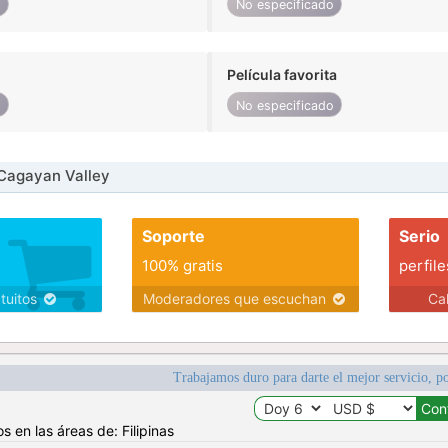
o
No especificado
Película favorita
o
No especificado
Cagayan Valley
Soporte
Serio
100% gratis
perfile
atuitos
Moderadores que escuchan
Ca
Trabajamos duro para darte el mejor servicio, po
s en las áreas de: Filipinas