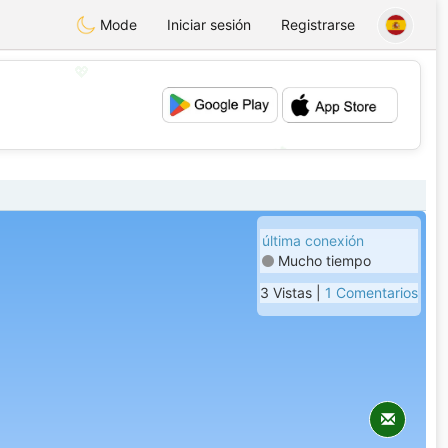
Mode
Iniciar sesión
Registrarse
💖
💕
última conexión
Mucho tiempo
3 Vistas |
1 Comentarios