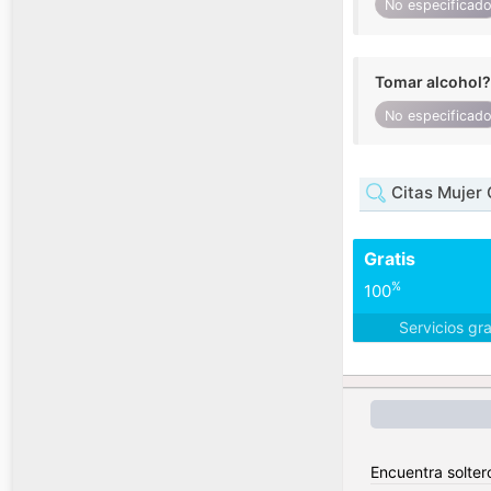
No especificad
Tomar alcohol?
No especificad
Citas Mujer 
Gratis
%
100
Servicios gr
Encuentra soltero