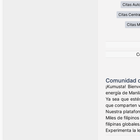
Citas Aut
Citas Centra
Citas 
C
Comunidad de
¡Kumusta! Bienve
energía de Manil
Ya sea que esté
que comparten val
Nuestra platafor
Miles de filipin
filipinas globales
Experimenta la l