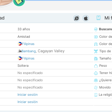
0
dad
Mi f
33 años
Buscan
Amistad
Color d
Filipinas
Color d
Cagayan Valley
Bambang
,
Tipo de
Filipinas
Tamaño
Soltera
Peso
No especificado
Tener hi
No especificado
¿Quieres
No especificado
Movido 
Iniciar sesión
La religi
Iniciar sesión