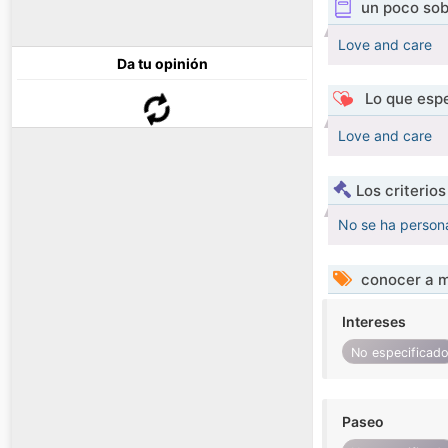
un poco sob
Love and care
Da tu opinión
Lo que espe
Love and care
Los criterio
No se ha persona
conocer a m
Intereses
No especificad
Paseo