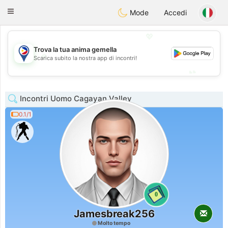
Philippines
Chat
Toggle
Mode
Accedi
navigation
💖
Trova la tua anima gemella
💖
Scarica subito la nostra app di incontri!
💕
💕
Incontri Uomo Cagayan Valley
0.1/1
0
Jamesbreak256
Molto tempo