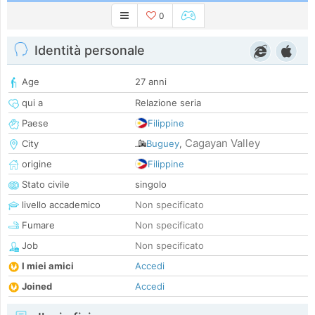
0
Identità personale
Age
27 anni
qui a
Relazione seria
Paese
Filippine
Cagayan Valley
City
Buguey
,
origine
Filippine
Stato civile
singolo
livello accademico
Non specificato
Fumare
Non specificato
Job
Non specificato
I miei amici
Accedi
Joined
Accedi