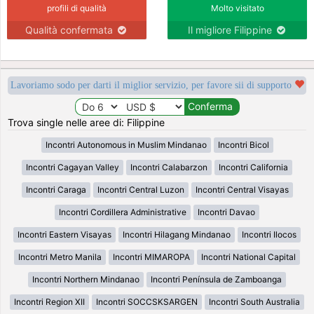
profili di qualità
Molto visitato
Qualità confermata
Il migliore Filippine
Lavoriamo sodo per darti il miglior servizio, per favore sii di supporto
Trova single nelle aree di: Filippine
Incontri Autonomous in Muslim Mindanao
Incontri Bicol
Incontri Cagayan Valley
Incontri Calabarzon
Incontri California
Incontri Caraga
Incontri Central Luzon
Incontri Central Visayas
Incontri Cordillera Administrative
Incontri Davao
Incontri Eastern Visayas
Incontri Hilagang Mindanao
Incontri Ilocos
Incontri Metro Manila
Incontri MIMAROPA
Incontri National Capital
Incontri Northern Mindanao
Incontri Península de Zamboanga
Incontri Region XII
Incontri SOCCSKSARGEN
Incontri South Australia