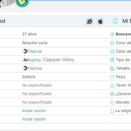
0
dad
Mi f
27 años
Buscan
Relación seria
Color d
Filipinas
Color d
Cagayan Valley
Buguey
,
Tipo de
Filipinas
Tamaño
Soltera
Peso
No especificado
Tener hi
No especificado
¿Quieres
No especificado
Movido 
Iniciar sesión
La religi
Iniciar sesión