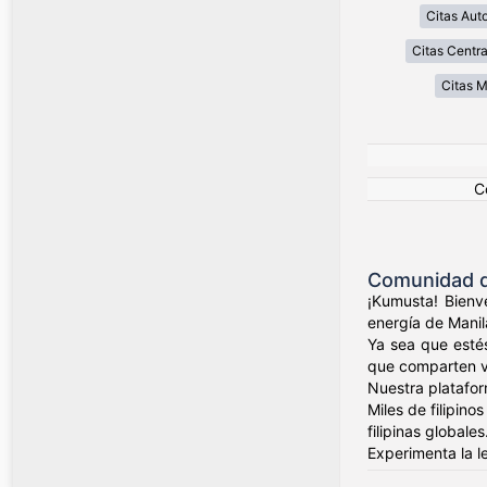
Citas Aut
Citas Centra
Citas 
C
Comunidad de
¡Kumusta! Bienve
energía de Manil
Ya sea que esté
que comparten val
Nuestra platafor
Miles de filipin
filipinas globales
Experimenta la l