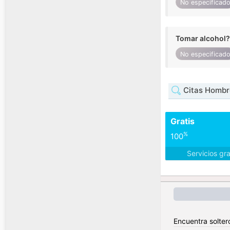
No especificad
Tomar alcohol?
No especificad
Citas Hombr
Gratis
%
100
Servicios gr
Encuentra soltero