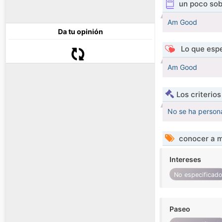
un poco sob
Am Good
Da tu opinión
Lo que espe
Am Good
Los criterio
No se ha persona
conocer a m
Intereses
No especificad
Paseo