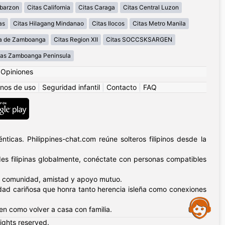
abarzon
Citas California
Citas Caraga
Citas Central Luzon
as
Citas Hilagang Mindanao
Citas Ilocos
Citas Metro Manila
la de Zamboanga
Citas Region XII
Citas SOCCSKSARGEN
tas Zamboanga Peninsula
|
Opiniones
nos de uso
|
Seguridad infantil
|
Contacto
|
FAQ
ticas. Philippines-chat.com reúne solteros filipinos desde la
s filipinas globalmente, conéctate con personas compatibles
n – comunidad, amistad y apoyo mutuo.
nidad cariñosa que honra tanto herencia isleña como conexiones
Assistance
ten como volver a casa con familia.
rights reserved.