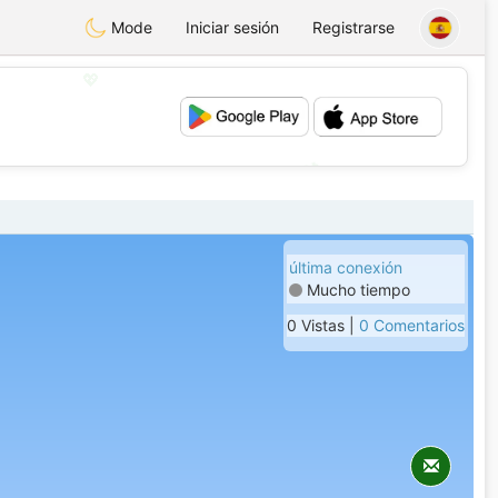
Mode
Iniciar sesión
Registrarse
💖
💕
última conexión
Mucho tiempo
0 Vistas |
0 Comentarios