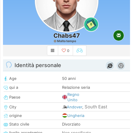
0
Chabs47
Molto tempo
0
Identità personale
Age
50 anni
qui a
Relazione seria
Regno
Paese
Unito
South East
City
Andover
,
origine
Ungheria
Stato civile
Divorziato
livello accademico
Non specificato