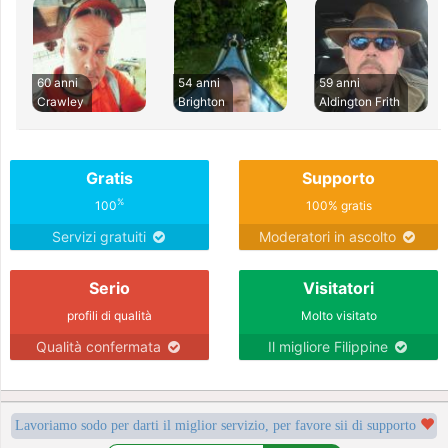
60 anni
54 anni
59 anni
Crawley
Brighton
Aldington Frith
Gratis
Supporto
%
100
100% gratis
Servizi gratuiti
Moderatori in ascolto
Serio
Visitatori
profili di qualità
Molto visitato
Qualità confermata
Il migliore Filippine
Lavoriamo sodo per darti il miglior servizio, per favore sii di supporto