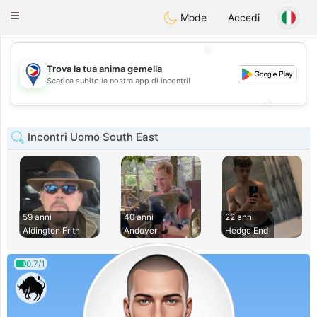
Philippines
Chat
Toggle
Mode
Accedi
navigation
💖
Trova la tua anima gemella
💖
Scarica subito la nostra app di incontri!
💕
💕
Incontri Uomo South East
59 anni
40 anni
22 anni
Aldington Frith
Andover
Hedge End
0.7/1