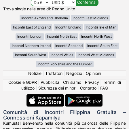
Trova single nelle aree di: Regno Unito
Incontri Akrotiri and Dhekelia
Incontri East Midlands
Incontri East of England
Incontri England
Incontri Isle of Man
Incontri London
Incontri North East
Incontri North West
Incontri Northern Ireland
Incontri Scotland
Incontri South East
Incontri South West
Incontri Wales
Incontri West Midlands
Incontri Yorkshire and the Humber
Notizie
|
Truffatori
|
Negozio
|
Opinioni
Cookie e GDPR
|
Pubblicità
|
Chi siamo
|
Privacy
|
Termini di
utilizzo
|
Sicurezza dei minori
|
Contatto
|
FAQ
Comunità di Incontri Filippina Gratuita –
Connessioni Kapamilya
Kumusta! Benvenuto nella comunità più calorosa delle Filippine
per connessioni genuine. Philippines-chat.com riunisce single