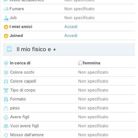
Fumare
Non specificato
Job
Non specificato
I miei amici
Accedi
Joined
Accedi
Il mio fisico e +
In cerca di
femmina
Colore occhi
Non specificato
Colore capelli
Non specificato
Tipo di corpo
Non specificato
Formato
Non specificato
peso
Non specificato
Avere figli
Non specificato
Vuoi avere figli
Non specificato
Mosso dall'amore
Non specificato