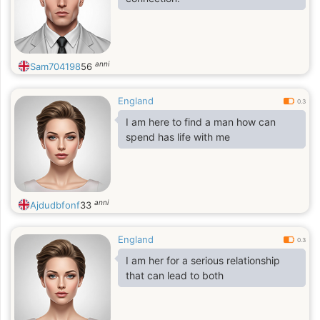
anni
Sam704198
56
England
0.3
I am here to find a man how can
spend has life with me
anni
Ajdudbfonf
33
England
0.3
I am her for a serious relationship
that can lead to both