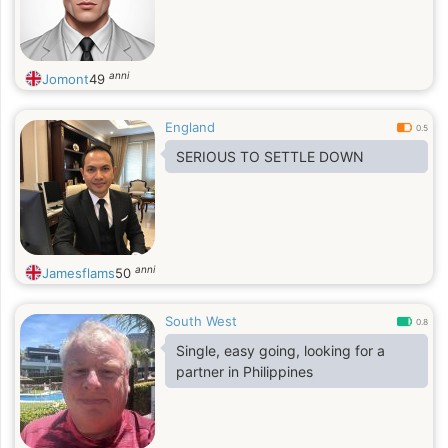
anni
Jomont
49
England
0.5
SERIOUS TO SETTLE DOWN
anni
Jamesflams
50
South West
0.8
Single, easy going, looking for a
partner in Philippines