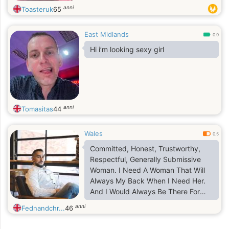
anni
Toasteruk
65
East Midlands
0.9
Hi i’m looking sexy girl
anni
Tomasitas
44
Wales
0.5
Committed, Honest, Trustworthy,
Respectful, Generally Submissive
Woman. I Need A Woman That Will
Always My Back When I Need Her.
And I Would Always Be There For
Her When Ever She Needs Me
anni
Fednandchr...
46