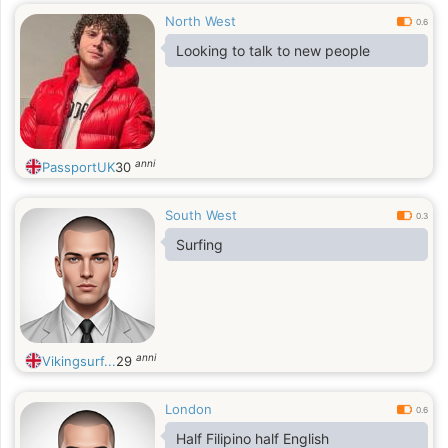
North West
0.6
Looking to talk to new people
anni
PassportUK
30
South West
0.3
Surfing
anni
Vikingsurf...
29
London
0.6
Half Filipino half English