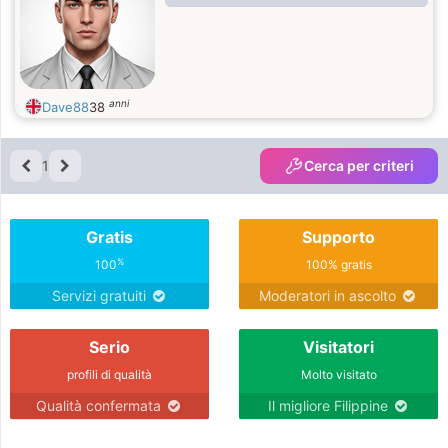
anni
Dave88
38
1
Cerca per criteri
Gratis
Supporto
%
100
100% gratis
Servizi gratuiti
Moderatori in ascolto
Serio
Visitatori
profili di qualità
Molto visitato
Qualità confermata
Il migliore Filippine