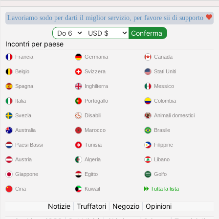
Lavoriamo sodo per darti il miglior servizio, per favore sii di supporto
Incontri per paese
Francia
Germania
Canada
Belgio
Svizzera
Stati Uniti
Spagna
Inghilterra
Messico
Italia
Portogallo
Colombia
Svezia
Disabili
Animali domestici
Australia
Marocco
Brasile
Paesi Bassi
Tunisia
Filippine
Austria
Algeria
Libano
Giappone
Egitto
Golfo
Cina
Kuwait
Tutta la lista
Notizie
|
Truffatori
|
Negozio
|
Opinioni