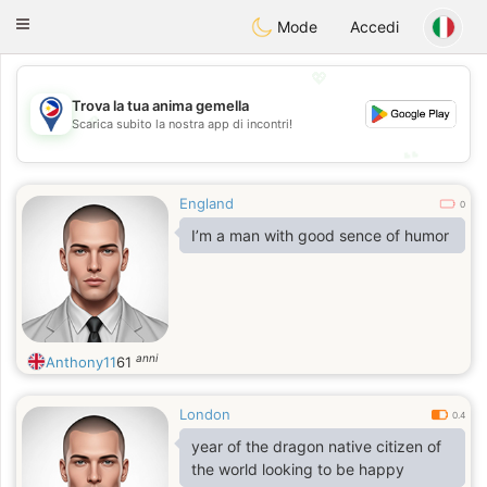
Philippines
Chat
Toggle
Mode
Accedi
navigation
💖
Trova la tua anima gemella
💖
Scarica subito la nostra app di incontri!
💕
💕
England
0
I’m a man with good sence of humor
anni
Anthony11
61
London
0.4
year of the dragon native citizen of
the world looking to be happy