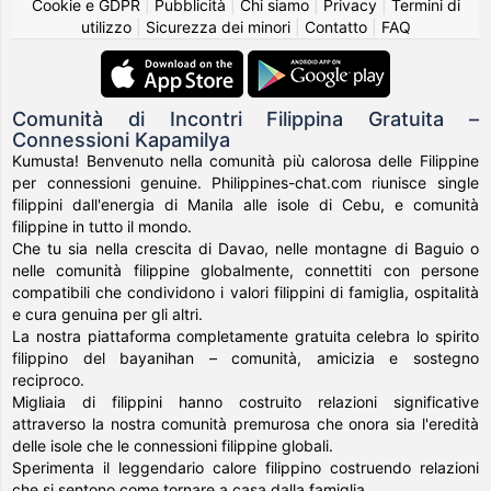
Cookie e GDPR
|
Pubblicità
|
Chi siamo
|
Privacy
|
Termini di
utilizzo
|
Sicurezza dei minori
|
Contatto
|
FAQ
Comunità di Incontri Filippina Gratuita –
Connessioni Kapamilya
Kumusta! Benvenuto nella comunità più calorosa delle Filippine
per connessioni genuine. Philippines-chat.com riunisce single
filippini dall'energia di Manila alle isole di Cebu, e comunità
filippine in tutto il mondo.
Che tu sia nella crescita di Davao, nelle montagne di Baguio o
nelle comunità filippine globalmente, connettiti con persone
compatibili che condividono i valori filippini di famiglia, ospitalità
e cura genuina per gli altri.
La nostra piattaforma completamente gratuita celebra lo spirito
filippino del bayanihan – comunità, amicizia e sostegno
reciproco.
Migliaia di filippini hanno costruito relazioni significative
attraverso la nostra comunità premurosa che onora sia l'eredità
delle isole che le connessioni filippine globali.
Sperimenta il leggendario calore filippino costruendo relazioni
che si sentono come tornare a casa dalla famiglia.