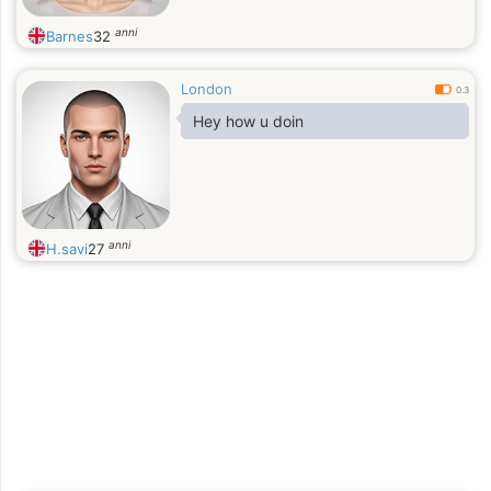
anni
Barnes
32
London
0.3
Hey how u doin
anni
H.savi
27