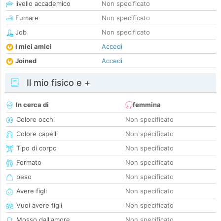
livello accademico
Non specificato
Fumare
Non specificato
Job
Non specificato
I miei amici
Accedi
Joined
Accedi
Il mio fisico e +
In cerca di
femmina
Colore occhi
Non specificato
Colore capelli
Non specificato
Tipo di corpo
Non specificato
Formato
Non specificato
peso
Non specificato
Avere figli
Non specificato
Vuoi avere figli
Non specificato
Mosso dall'amore
Non specificato