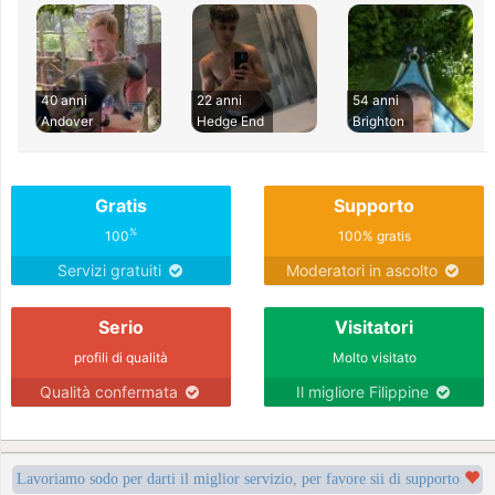
40 anni
22 anni
54 anni
Andover
Hedge End
Brighton
Gratis
Supporto
%
100
100% gratis
Servizi gratuiti
Moderatori in ascolto
Serio
Visitatori
profili di qualità
Molto visitato
Qualità confermata
Il migliore Filippine
Lavoriamo sodo per darti il miglior servizio, per favore sii di supporto