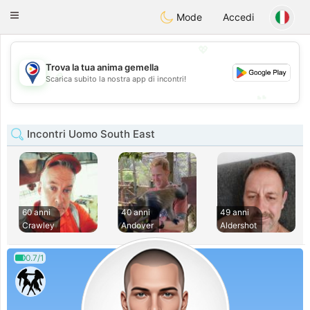
Philippines
Chat
Toggle
Mode
Accedi
navigation
💖
Trova la tua anima gemella
💖
Scarica subito la nostra app di incontri!
💕
💕
Incontri Uomo South East
60 anni
40 anni
49 anni
Crawley
Andover
Aldershot
0.7/1