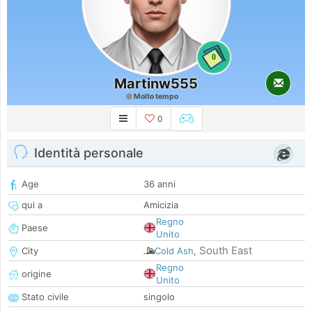
0
Martinw555
Molto tempo
0
Identità personale
Age
36 anni
qui a
Amicizia
Regno
Paese
Unito
South East
City
Cold Ash
,
Regno
origine
Unito
Stato civile
singolo