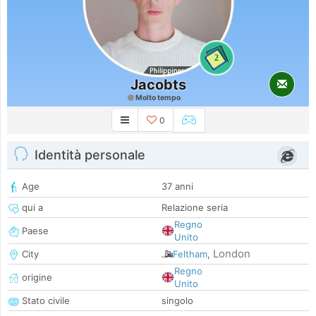
2
Jacobts
Molto tempo
0
Identità personale
Age
37 anni
qui a
Relazione seria
Regno
Paese
Unito
London
City
Feltham
,
Regno
origine
Unito
Stato civile
singolo