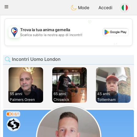
Philippines
Chat
Toggle
Mode
Accedi
navigation
💖
Trova la tua anima gemella
💖
Scarica subito la nostra app di incontri!
💕
💕
Incontri Uomo London
55 anni
65 anni
45 anni
Palmers Green
Chiswick
Tottenham
0.6/1