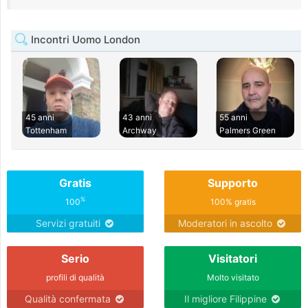
Incontri Uomo London
45 anni
43 anni
55 anni
Tottenham
Archway
Palmers Green
Gratis
Supporto
%
100
100% gratis
Servizi gratuiti
Moderatori in ascolto
Serio
Visitatori
profili di qualità
Molto visitato
Qualità confermata
Il migliore Filippine