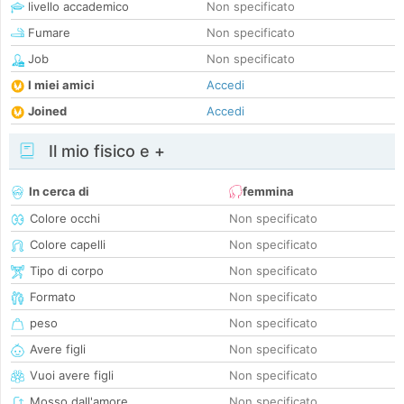
livello accademico
Non specificato
Fumare
Non specificato
Job
Non specificato
I miei amici
Accedi
Joined
Accedi
Il mio fisico e +
In cerca di
femmina
Colore occhi
Non specificato
Colore capelli
Non specificato
Tipo di corpo
Non specificato
Formato
Non specificato
peso
Non specificato
Avere figli
Non specificato
Vuoi avere figli
Non specificato
Mosso dall'amore
Non specificato