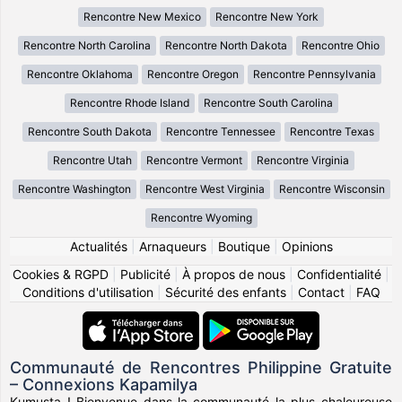
Rencontre New Mexico
Rencontre New York
Rencontre North Carolina
Rencontre North Dakota
Rencontre Ohio
Rencontre Oklahoma
Rencontre Oregon
Rencontre Pennsylvania
Rencontre Rhode Island
Rencontre South Carolina
Rencontre South Dakota
Rencontre Tennessee
Rencontre Texas
Rencontre Utah
Rencontre Vermont
Rencontre Virginia
Rencontre Washington
Rencontre West Virginia
Rencontre Wisconsin
Rencontre Wyoming
Actualités
|
Arnaqueurs
|
Boutique
|
Opinions
Cookies & RGPD
|
Publicité
|
À propos de nous
|
Confidentialité
|
Conditions d'utilisation
|
Sécurité des enfants
|
Contact
|
FAQ
Communauté de Rencontres Philippine Gratuite
– Connexions Kapamilya
Kumusta ! Bienvenue dans la communauté la plus chaleureuse