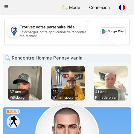
Philippines
Chat
Toggle
Mode
Connexion
navigation
💖
Trouvez votre partenaire idéal
Téléchargez notre application de rencontre
💖
maintenant !
💕
💕
Rencontre Homme Pennsylvania
37 ans
27 ans
41 ans
Pittsburgh
Williamsport
Philadelphia
0.6/1