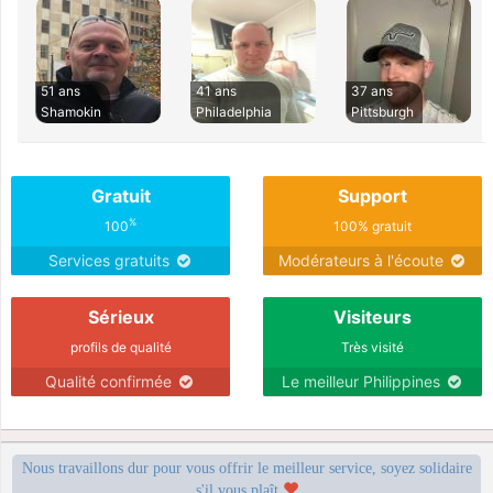
51 ans
41 ans
37 ans
Shamokin
Philadelphia
Pittsburgh
Gratuit
Support
%
100
100% gratuit
Services gratuits
Modérateurs à l'écoute
Sérieux
Visiteurs
profils de qualité
Très visité
Qualité confirmée
Le meilleur Philippines
Nous travaillons dur pour vous offrir le meilleur service, soyez solidaire
s'il vous plaît