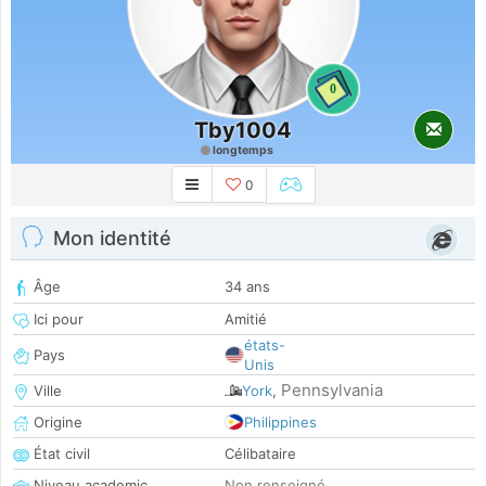
0
Tby1004
longtemps
0
Mon identité
Âge
34 ans
Ici pour
Amitié
états-
Pays
Unis
Pennsylvania
Ville
York
,
Origine
Philippines
État civil
Célibataire
Niveau academic
Non renseigné