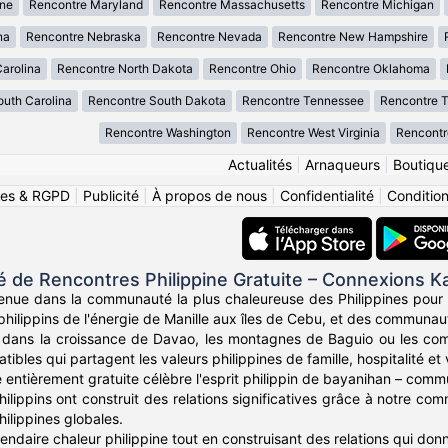
ne
Rencontre Maryland
Rencontre Massachusetts
Rencontre Michigan
na
Rencontre Nebraska
Rencontre Nevada
Rencontre New Hampshire
arolina
Rencontre North Dakota
Rencontre Ohio
Rencontre Oklahoma
uth Carolina
Rencontre South Dakota
Rencontre Tennessee
Rencontre 
Rencontre Washington
Rencontre West Virginia
Rencontr
Actualités
|
Arnaqueurs
|
Boutiqu
ies & RGPD
|
Publicité
|
À propos de nous
|
Confidentialité
|
Conditions
de Rencontres Philippine Gratuite – Connexions K
enue dans la communauté la plus chaleureuse des Philippines pour 
 philippins de l'énergie de Manille aux îles de Cebu, et des communau
dans la croissance de Davao, les montagnes de Baguio ou les co
bles qui partagent les valeurs philippines de famille, hospitalité et v
 entièrement gratuite célèbre l'esprit philippin de bayanihan – commu
hilippins ont construit des relations significatives grâce à notre comm
ilippines globales.
ndaire chaleur philippine tout en construisant des relations qui donne