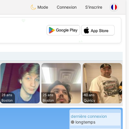
Mode
Connexion
S'inscrire
💖
💕
28 ans
25 ans
60 ans
Boston
Boston
Quincy
dernière connexion
longtemps