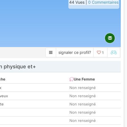
44 Vues |
0 Commentaires
signaler ce profil?
1
 physique et+
che
Une Femme
x
Non renseigné
veux
Non renseigné
tte
Non renseigné
Non renseigné
Non renseigné