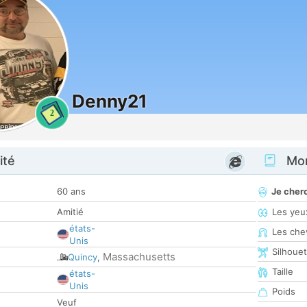
Denny21
2
ité
Mon
60 ans
Je cher
Amitié
Les yeu
états-
Les che
Unis
Silhoue
Massachusetts
Quincy
,
Taille
états-
Unis
Poids
Veuf