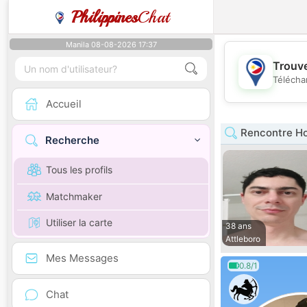
Philippines
Chat
Manila 08-08-2026 17:37
Trouve
Télécha
Accueil
Rencontre H
Recherche
Tous les profils
Matchmaker
Utiliser la carte
38 ans
Attleboro
Mes Messages
0.8/1
Chat