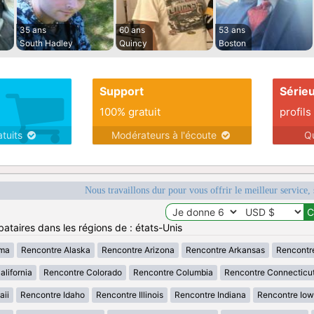
35 ans
60 ans
53 ans
South Hadley
Quincy
Boston
Support
Série
100% gratuit
profils
atuits
Modérateurs à l'écoute
Q
Nous travaillons dur pour vous offrir le meilleur service, 
ataires dans les régions de : états-Unis
ama
Rencontre Alaska
Rencontre Arizona
Rencontre Arkansas
Rencontr
lifornia
Rencontre Colorado
Rencontre Columbia
Rencontre Connecticu
aii
Rencontre Idaho
Rencontre Illinois
Rencontre Indiana
Rencontre Io