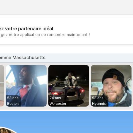
z votre partenaire idéal
💖
rgez notre application de rencontre maintenant !
💕
omme Massachusetts
53 ans
24 ans
53 ans
Boston
Worcester
Hyannis