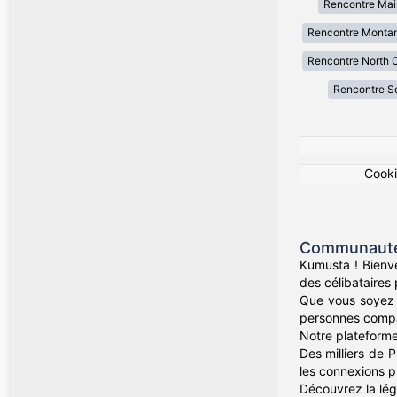
Rencontre Mai
Rencontre Monta
Rencontre North C
Rencontre So
Cook
Communauté 
Kumusta ! Bienv
des célibataires
Que vous soyez 
personnes compati
Notre plateforme
Des milliers de P
les connexions ph
Découvrez la lége