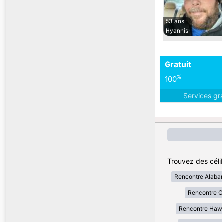
53 ans
Hyannis
Gratuit
%
100
Services gr
Trouvez des célib
Rencontre Alab
Rencontre Ca
Rencontre Haw