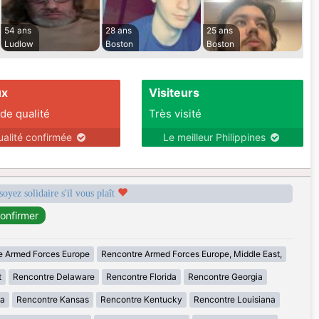
54 ans
28 ans
25 ans
Ludlow
Boston
Boston
ux
Visiteurs
 de qualité
Très visité
ualité confirmée
Le meilleur Philippines
soyez solidaire s'il vous plaît
e Armed Forces Europe
Rencontre Armed Forces Europe, Middle East,
t
Rencontre Delaware
Rencontre Florida
Rencontre Georgia
wa
Rencontre Kansas
Rencontre Kentucky
Rencontre Louisiana