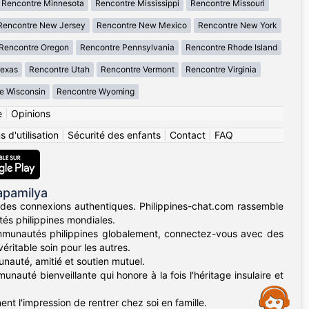
Rencontre Minnesota
Rencontre Mississippi
Rencontre Missouri
Rencontre New Jersey
Rencontre New Mexico
Rencontre New York
Rencontre Oregon
Rencontre Pennsylvania
Rencontre Rhode Island
Texas
Rencontre Utah
Rencontre Vermont
Rencontre Virginia
e Wisconsin
Rencontre Wyoming
e
|
Opinions
 d'utilisation
|
Sécurité des enfants
|
Contact
|
FAQ
apamilya
des connexions authentiques. Philippines-chat.com rassemble
tés philippines mondiales.
mmunautés philippines globalement, connectez-vous avec des
éritable soin pour les autres.
nauté, amitié et soutien mutuel.
unauté bienveillante qui honore à la fois l'héritage insulaire et
Assistance
nt l'impression de rentrer chez soi en famille.