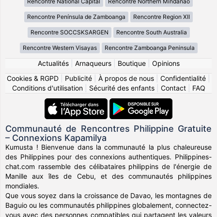
Rencontre National Capital
Rencontre Northern Mindanao
Rencontre Península de Zamboanga
Rencontre Region XII
Rencontre SOCCSKSARGEN
Rencontre South Australia
Rencontre Western Visayas
Rencontre Zamboanga Peninsula
Actualités
|
Arnaqueurs
|
Boutique
|
Opinions
Cookies & RGPD
|
Publicité
|
À propos de nous
|
Confidentialité
|
Conditions d'utilisation
|
Sécurité des enfants
|
Contact
|
FAQ
Communauté de Rencontres Philippine Gratuite
– Connexions Kapamilya
Kumusta ! Bienvenue dans la communauté la plus chaleureuse
des Philippines pour des connexions authentiques. Philippines-
chat.com rassemble des célibataires philippins de l'énergie de
Manille aux îles de Cebu, et des communautés philippines
mondiales.
Que vous soyez dans la croissance de Davao, les montagnes de
Baguio ou les communautés philippines globalement, connectez-
vous avec des personnes compatibles qui partagent les valeurs