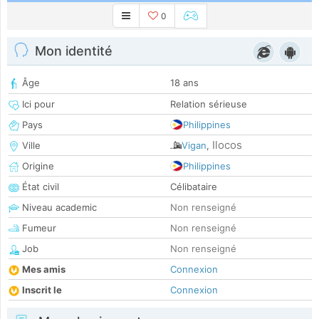
0
Mon identité
Âge
18 ans
Ici pour
Relation sérieuse
Pays
Philippines
Ilocos
Ville
Vigan
,
Origine
Philippines
État civil
Célibataire
Niveau academic
Non renseigné
Fumeur
Non renseigné
Job
Non renseigné
Mes amis
Connexion
Inscrit le
Connexion