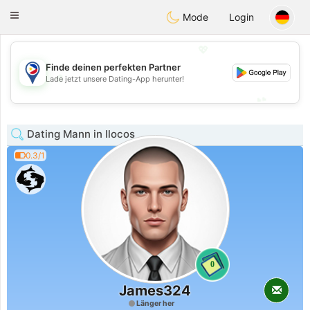
Philippines
Chat
Toggle
Mode
Login
navigation
💖
Finde deinen perfekten Partner
💖
Lade jetzt unsere Dating-App herunter!
💕
💕
Dating Mann in Ilocos
0.3/1
0
James324
Länger her