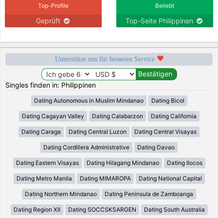
Top-Profile
Beliebt
Geprüft
Top-Seite Philippinen
Unterstütze uns für besseren Service
Singles finden in: Philippinen
Dating Autonomous in Muslim Mindanao
Dating Bicol
Dating Cagayan Valley
Dating Calabarzon
Dating California
Dating Caraga
Dating Central Luzon
Dating Central Visayas
Dating Cordillera Administrative
Dating Davao
Dating Eastern Visayas
Dating Hilagang Mindanao
Dating Ilocos
Dating Metro Manila
Dating MIMAROPA
Dating National Capital
Dating Northern Mindanao
Dating Península de Zamboanga
Dating Region XII
Dating SOCCSKSARGEN
Dating South Australia