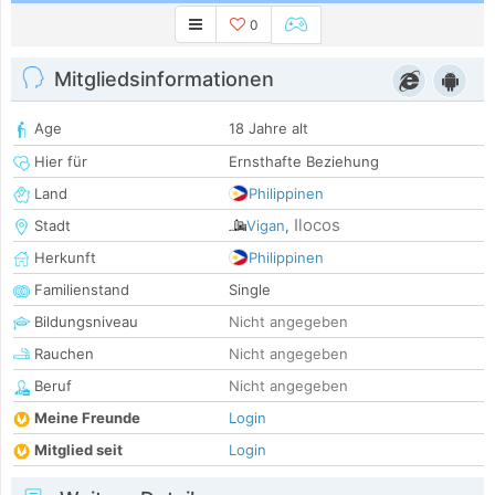
0
Mitgliedsinformationen
Age
18 Jahre alt
Hier für
Ernsthafte Beziehung
Land
Philippinen
Ilocos
Stadt
Vigan
,
Herkunft
Philippinen
Familienstand
Single
Bildungsniveau
Nicht angegeben
Rauchen
Nicht angegeben
Beruf
Nicht angegeben
Meine Freunde
Login
Mitglied seit
Login