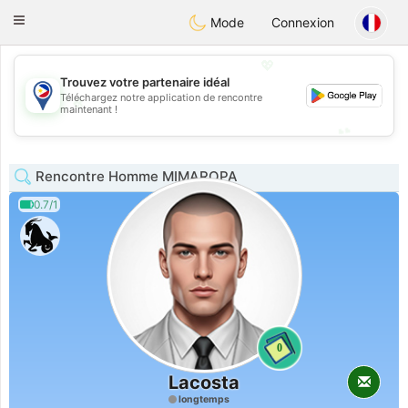
Philippines
Chat
Toggle
Mode
Connexion
navigation
💖
Trouvez votre partenaire idéal
Téléchargez notre application de rencontre
💖
maintenant !
💕
💕
Rencontre Homme MIMAROPA
0.7/1
0
Lacosta
longtemps