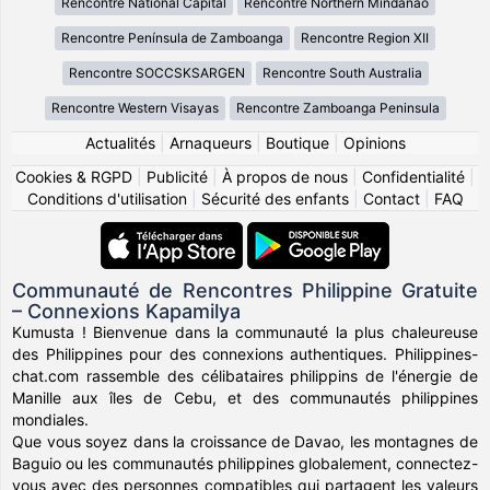
Rencontre National Capital
Rencontre Northern Mindanao
Rencontre Península de Zamboanga
Rencontre Region XII
Rencontre SOCCSKSARGEN
Rencontre South Australia
Rencontre Western Visayas
Rencontre Zamboanga Peninsula
Actualités
|
Arnaqueurs
|
Boutique
|
Opinions
Cookies & RGPD
|
Publicité
|
À propos de nous
|
Confidentialité
|
Conditions d'utilisation
|
Sécurité des enfants
|
Contact
|
FAQ
Communauté de Rencontres Philippine Gratuite
– Connexions Kapamilya
Kumusta ! Bienvenue dans la communauté la plus chaleureuse
des Philippines pour des connexions authentiques. Philippines-
chat.com rassemble des célibataires philippins de l'énergie de
Manille aux îles de Cebu, et des communautés philippines
mondiales.
Que vous soyez dans la croissance de Davao, les montagnes de
Baguio ou les communautés philippines globalement, connectez-
vous avec des personnes compatibles qui partagent les valeurs