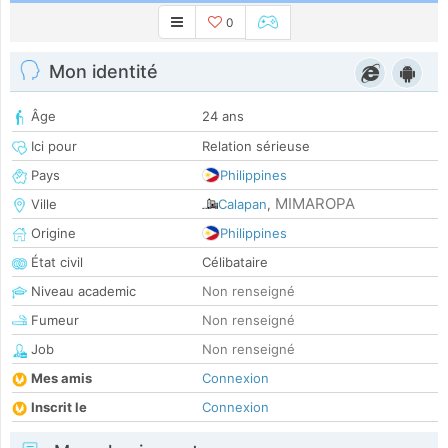
0
Mon identité
Âge
24 ans
Ici pour
Relation sérieuse
Pays
Philippines
MIMAROPA
Ville
Calapan
,
Origine
Philippines
État civil
Célibataire
Niveau academic
Non renseigné
Fumeur
Non renseigné
Job
Non renseigné
Mes amis
Connexion
Inscrit le
Connexion