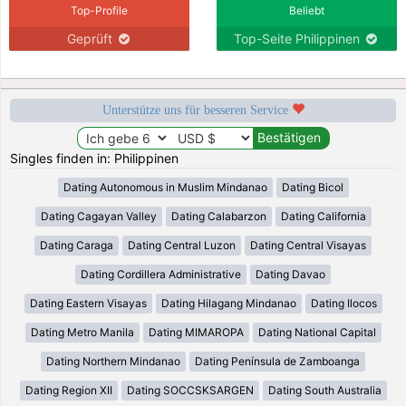
Top-Profile
Beliebt
Geprüft
Top-Seite Philippinen
Unterstütze uns für besseren Service
Singles finden in: Philippinen
Dating Autonomous in Muslim Mindanao
Dating Bicol
Dating Cagayan Valley
Dating Calabarzon
Dating California
Dating Caraga
Dating Central Luzon
Dating Central Visayas
Dating Cordillera Administrative
Dating Davao
Dating Eastern Visayas
Dating Hilagang Mindanao
Dating Ilocos
Dating Metro Manila
Dating MIMAROPA
Dating National Capital
Dating Northern Mindanao
Dating Península de Zamboanga
Dating Region XII
Dating SOCCSKSARGEN
Dating South Australia