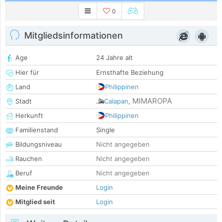
0
Mitgliedsinformationen
Age
24 Jahre alt
Hier für
Ernsthafte Beziehung
Land
Philippinen
MIMAROPA
Stadt
Calapan
,
Herkunft
Philippinen
Familienstand
Single
Bildungsniveau
Nicht angegeben
Rauchen
Nicht angegeben
Beruf
Nicht angegeben
Meine Freunde
Login
Mitglied seit
Login