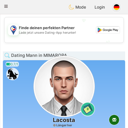
Philippines
Chat
Toggle
Mode
Login
navigation
💖
Finde deinen perfekten Partner
💖
Lade jetzt unsere Dating-App herunter!
💕
💕
Dating Mann in MIMAROPA
0.7/1
0
Lacosta
Länger her