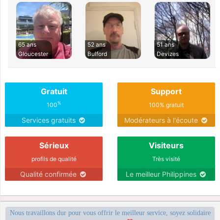
65 ans
52 ans
51 ans
Gloucester
Bulford
Devizes
Gratuit
Support
%
100
100% gratuit
Services gratuits
Modérateurs à l'écoute
Sérieux
Visiteurs
profils de qualité
Très visité
Qualité confirmée
Le meilleur Philippines
Nous travaillons dur pour vous offrir le meilleur service, soyez solidaire