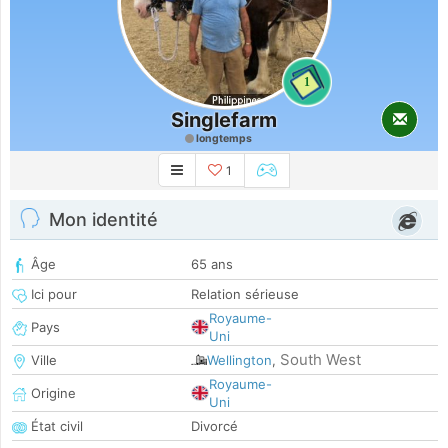
1
Singlefarm
longtemps
1
Mon identité
Âge
65 ans
Ici pour
Relation sérieuse
Royaume-
Pays
Uni
South West
Ville
Wellington
,
Royaume-
Origine
Uni
État civil
Divorcé