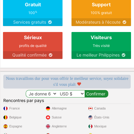
Gratuit
Support
%
100
100% gratuit
Services gratuits
Modérateurs à l'écoute
Sérieux
Visiteurs
profils de qualité
Très visité
Qualité confirmée
Le meilleur Philippines
Nous travaillons dur pour vous offrir le meilleur service, soyez solidaire
s'il vous plaît
Rencontres par pays
France
Allemagne
Canada
Belgique
Suisse
États-Unis
Espagne
Angleterre
Mexique