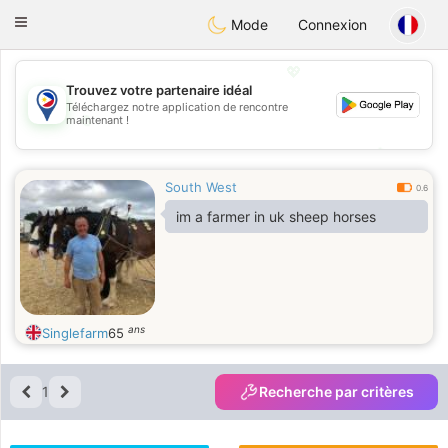
Philippines
Chat
Toggle
Mode
Connexion
navigation
💖
Trouvez votre partenaire idéal
Téléchargez notre application de rencontre
💖
maintenant !
💕
💕
South West
0.6
im a farmer in uk sheep horses
ans
Singlefarm
65
1
Recherche par critères