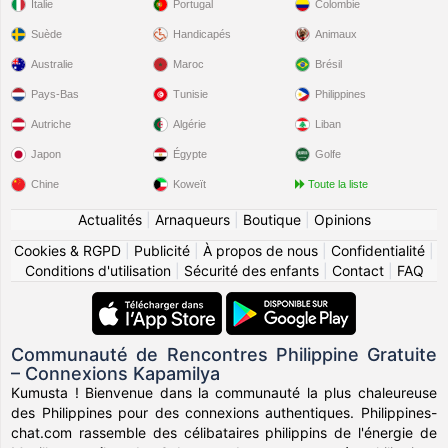
Italie
Portugal
Colombie
Suède
Handicapés
Animaux
Australie
Maroc
Brésil
Pays-Bas
Tunisie
Philippines
Autriche
Algérie
Liban
Japon
Égypte
Golfe
Chine
Koweït
Toute la liste
Actualités
|
Arnaqueurs
|
Boutique
|
Opinions
Cookies & RGPD
|
Publicité
|
À propos de nous
|
Confidentialité
|
Conditions d'utilisation
|
Sécurité des enfants
|
Contact
|
FAQ
Communauté de Rencontres Philippine Gratuite
– Connexions Kapamilya
Kumusta ! Bienvenue dans la communauté la plus chaleureuse
des Philippines pour des connexions authentiques. Philippines-
chat.com rassemble des célibataires philippins de l'énergie de