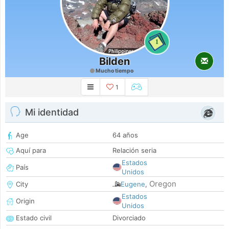
1
Bilden
Mucho tiempo
1
Mi identidad
Age
64 años
Aquí para
Relación seria
Estados
País
Unidos
Oregon
City
Eugene
,
Estados
Origin
Unidos
Estado civil
Divorciado