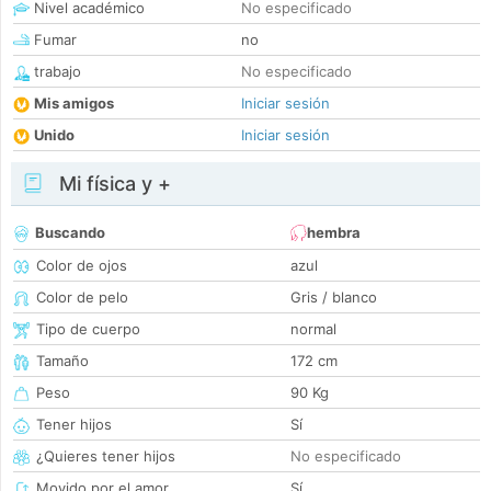
Nivel académico
No especificado
Fumar
no
trabajo
No especificado
Mis amigos
Iniciar sesión
Unido
Iniciar sesión
Mi física y +
Buscando
hembra
Color de ojos
azul
Color de pelo
Gris / blanco
Tipo de cuerpo
normal
Tamaño
172 cm
Peso
90 Kg
Tener hijos
Sí
¿Quieres tener hijos
No especificado
Movido por el amor
Sí