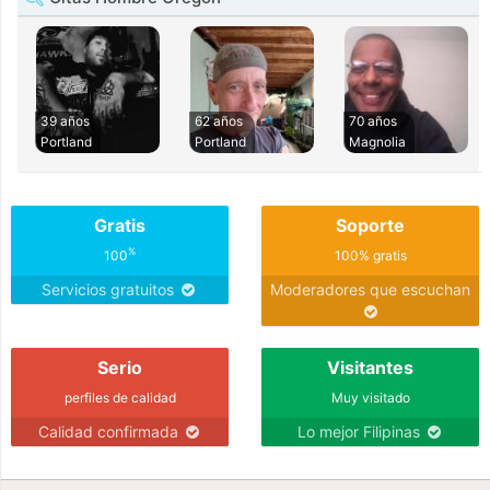
39 años
62 años
70 años
Portland
Portland
Magnolia
Gratis
Soporte
%
100
100% gratis
Servicios gratuitos
Moderadores que escuchan
Serio
Visitantes
perfiles de calidad
Muy visitado
Calidad confirmada
Lo mejor Filipinas