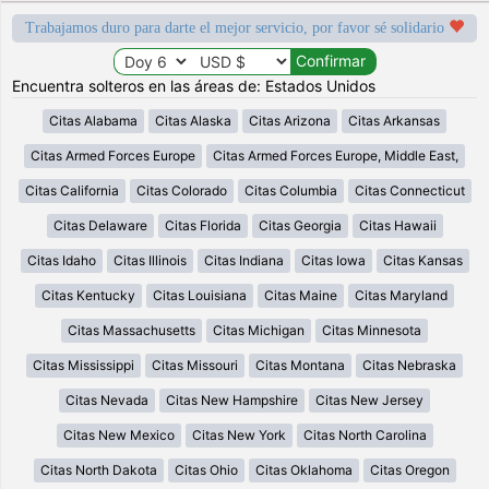
Trabajamos duro para darte el mejor servicio, por favor sé solidario
Encuentra solteros en las áreas de: Estados Unidos
Citas Alabama
Citas Alaska
Citas Arizona
Citas Arkansas
Citas Armed Forces Europe
Citas Armed Forces Europe, Middle East,
Citas California
Citas Colorado
Citas Columbia
Citas Connecticut
Citas Delaware
Citas Florida
Citas Georgia
Citas Hawaii
Citas Idaho
Citas Illinois
Citas Indiana
Citas Iowa
Citas Kansas
Citas Kentucky
Citas Louisiana
Citas Maine
Citas Maryland
Citas Massachusetts
Citas Michigan
Citas Minnesota
Citas Mississippi
Citas Missouri
Citas Montana
Citas Nebraska
Citas Nevada
Citas New Hampshire
Citas New Jersey
Citas New Mexico
Citas New York
Citas North Carolina
Citas North Dakota
Citas Ohio
Citas Oklahoma
Citas Oregon