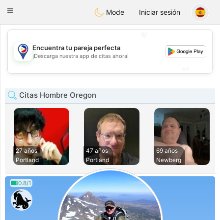
Philippines
Chat
Toggle
Mode
Iniciar sesión
navigation
💖
Encuentra tu pareja perfecta
💖
¡Descarga nuestra app de citas ahora!
💕
💕
Citas Hombre Oregon
27 años
47 años
69 años
Portland
Portland
Newberg
0.8/1