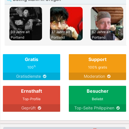
39 Jahre alt
27 Jahre alt
62 Jahre alt
Portland
Portland
Portland
Gratis
Support
%
100
100% gratis
Gratisdienste
Moderation
Ernsthaft
Besucher
Top-Profile
Beliebt
Geprüft
Top-Seite Philippinen