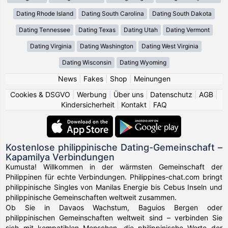
Dating Rhode Island
Dating South Carolina
Dating South Dakota
Dating Tennessee
Dating Texas
Dating Utah
Dating Vermont
Dating Virginia
Dating Washington
Dating West Virginia
Dating Wisconsin
Dating Wyoming
News
|
Fakes
|
Shop
|
Meinungen
Cookies & DSGVO
|
Werbung
|
Über uns
|
Datenschutz
|
AGB
|
Kindersicherheit
|
Kontakt
|
FAQ
Kostenlose philippinische Dating-Gemeinschaft –
Kapamilya Verbindungen
Kumusta! Willkommen in der wärmsten Gemeinschaft der
Philippinen für echte Verbindungen. Philippines-chat.com bringt
philippinische Singles von Manilas Energie bis Cebus Inseln und
philippinische Gemeinschaften weltweit zusammen.
Ob Sie in Davaos Wachstum, Baguios Bergen oder
philippinischen Gemeinschaften weltweit sind – verbinden Sie
sich mit kompatiblen Menschen, die philippinische Werte der