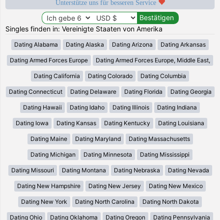
Unterstütze uns für besseren Service
Singles finden in: Vereinigte Staaten von Amerika
Dating Alabama
Dating Alaska
Dating Arizona
Dating Arkansas
Dating Armed Forces Europe
Dating Armed Forces Europe, Middle East,
Dating California
Dating Colorado
Dating Columbia
Dating Connecticut
Dating Delaware
Dating Florida
Dating Georgia
Dating Hawaii
Dating Idaho
Dating Illinois
Dating Indiana
Dating Iowa
Dating Kansas
Dating Kentucky
Dating Louisiana
Dating Maine
Dating Maryland
Dating Massachusetts
Dating Michigan
Dating Minnesota
Dating Mississippi
Dating Missouri
Dating Montana
Dating Nebraska
Dating Nevada
Dating New Hampshire
Dating New Jersey
Dating New Mexico
Dating New York
Dating North Carolina
Dating North Dakota
Dating Ohio
Dating Oklahoma
Dating Oregon
Dating Pennsylvania