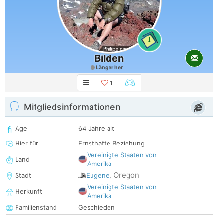
1
Bilden
Länger her
1
Mitgliedsinformationen
Age
64 Jahre alt
Hier für
Ernsthafte Beziehung
Vereinigte Staaten von
Land
Amerika
Oregon
Stadt
Eugene
,
Vereinigte Staaten von
Herkunft
Amerika
Familienstand
Geschieden