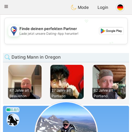
Philippines
Chat
Toggle
Mode
Login
navigation
💖
Finde deinen perfekten Partner
💖
Lade jetzt unsere Dating-App herunter!
💕
💕
Dating Mann in Oregon
47 Jahre alt
27 Jahre alt
62 Jahre alt
Beaverton
Portland
Portland
0.8/1