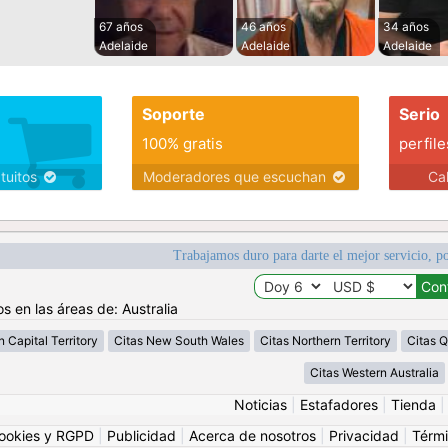
67 años
46 años
34 años
Adelaide
Adelaide
Adelaide
Soporte
Serio
100% gratis
perfile
atuitos
Moderadores que escuchan
Ca
Trabajamos duro para darte el mejor servicio, po
s en las áreas de: Australia
n Capital Territory
Citas New South Wales
Citas Northern Territory
Citas 
Citas Western Australia
Noticias
|
Estafadores
|
Tienda
ookies y RGPD
|
Publicidad
|
Acerca de nosotros
|
Privacidad
|
Térmi