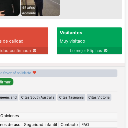
45 años
Adelaide
Visitantes
s de calidad
Muy visitado
lidad confirmada
Lo mejor Filipinas
r favor sé solidario
Queensland
Citas South Australia
Citas Tasmania
Citas Victoria
|
Opiniones
nos de uso
|
Seguridad infantil
|
Contacto
|
FAQ