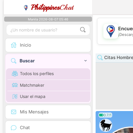
Philippines
Chat
Manila 2026-08-07 05:46
Encuen
¡Descar
Inicio
Citas Hombre
Buscar
Todos los perfiles
Matchmaker
Usar el mapa
Mis Mensajes
0.7/1
Chat