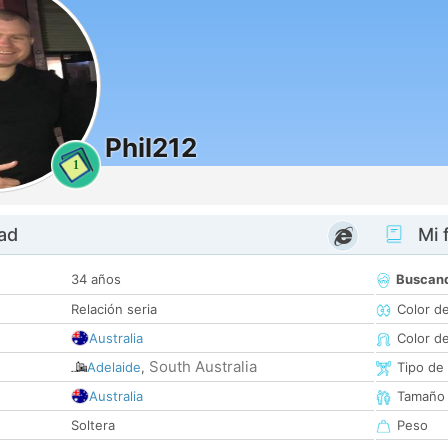
Phil212
1
dad
Mi f
34 años
Buscan
Relación seria
Color d
Australia
Color d
South Australia
Adelaide
,
Tipo de
Australia
Tamaño
Soltera
Peso