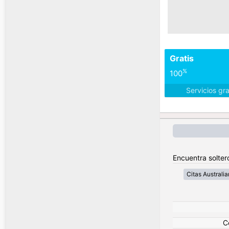
Gratis
%
100
Servicios gr
Encuentra soltero
Citas Australia
C