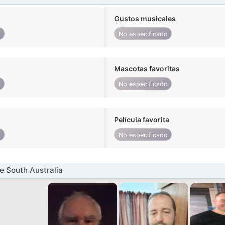
Gustos musicales
o
No especificado
Mascotas favoritas
o
No especificado
Película favorita
o
No especificado
 South Australia