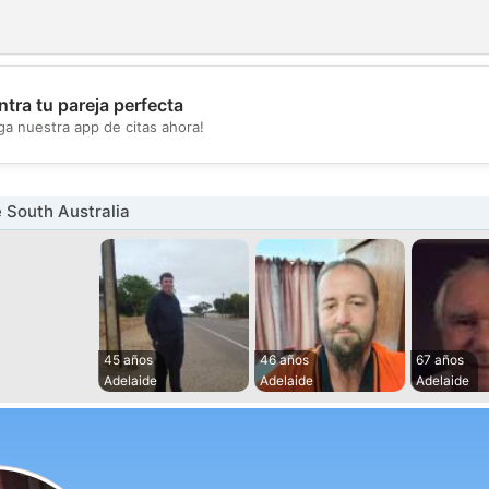
tra tu pareja perfecta
💖
ga nuestra app de citas ahora!
💕
 South Australia
45 años
46 años
67 años
Adelaide
Adelaide
Adelaide