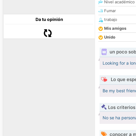
Nivel académico
Fumar
Da tu opinión
trabajo
Mis amigos
Unido
un poco sob
Looking for a lo
Lo que espe
Be my best friend
Los criterio
No se ha persona
conocer a m