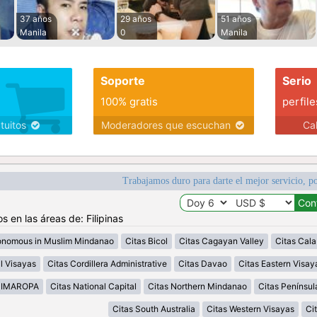
37 años
29 años
51 años
Manila
0
Manila
Soporte
Serio
100% gratis
perfile
atuitos
Moderadores que escuchan
Ca
Trabajamos duro para darte el mejor servicio, po
s en las áreas de: Filipinas
onomous in Muslim Mindanao
Citas Bicol
Citas Cagayan Valley
Citas Cal
l Visayas
Citas Cordillera Administrative
Citas Davao
Citas Eastern Visay
MIMAROPA
Citas National Capital
Citas Northern Mindanao
Citas Penínsu
Citas South Australia
Citas Western Visayas
Ci