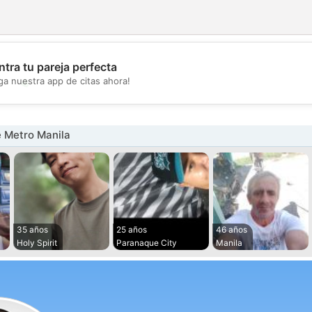
tra tu pareja perfecta
💖
ga nuestra app de citas ahora!
💕
 Metro Manila
35 años
25 años
46 años
Holy Spirit
Paranaque City
Manila