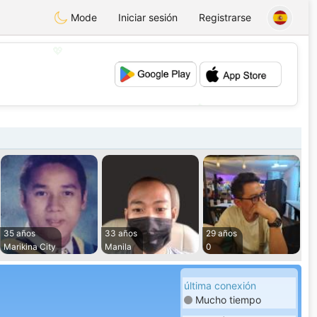
Mode
Iniciar sesión
Registrarse
💖
💕
35 años
33 años
29 años
Marikina City
Manila
0
última conexión
Mucho tiempo