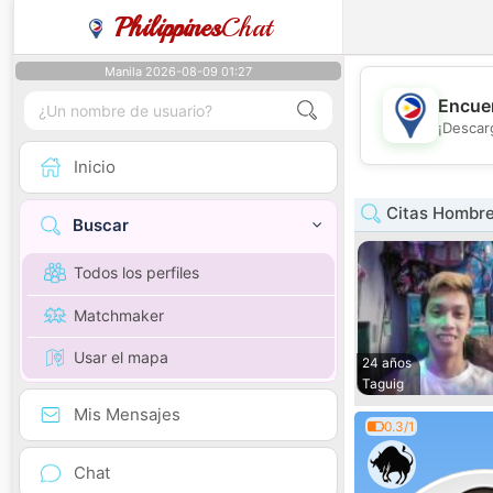
Philippines
Chat
Manila 2026-08-09 01:27
Encuen
¡Descar
Inicio
Citas Hombre
Buscar
Todos los perfiles
Matchmaker
Usar el mapa
24 años
Taguig
Mis Mensajes
0.3/1
Chat