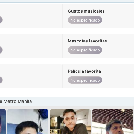
Gustos musicales
o
No especificado
Mascotas favoritas
o
No especificado
Película favorita
o
No especificado
e Metro Manila