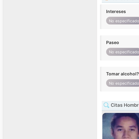
Intereses
No especificad
Paseo
No especificad
Tomar alcohol?
No especificad
Citas Hombr