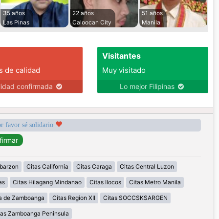
35 años
22 años
51 años
Las Pinas
Caloocan City
Manila
Visitantes
s de calidad
Muy visitado
lidad confirmada
Lo mejor Filipinas
r favor sé solidario
abarzon
Citas California
Citas Caraga
Citas Central Luzon
as
Citas Hilagang Mindanao
Citas Ilocos
Citas Metro Manila
la de Zamboanga
Citas Region XII
Citas SOCCSKSARGEN
tas Zamboanga Peninsula