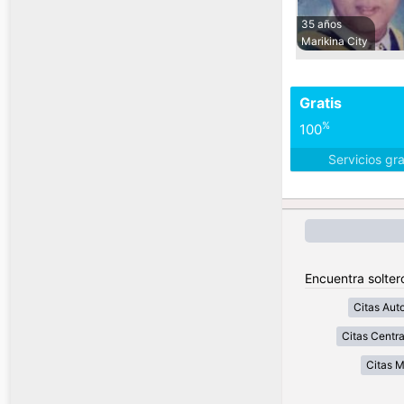
35 años
Marikina City
Gratis
%
100
Servicios gr
Encuentra soltero
Citas Aut
Citas Centra
Citas 