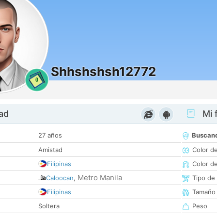
Shhshshsh12772
0
dad
Mi f
27 años
Buscan
Amistad
Color d
Filipinas
Color d
Metro Manila
Caloocan
,
Tipo de
Filipinas
Tamaño
Soltera
Peso