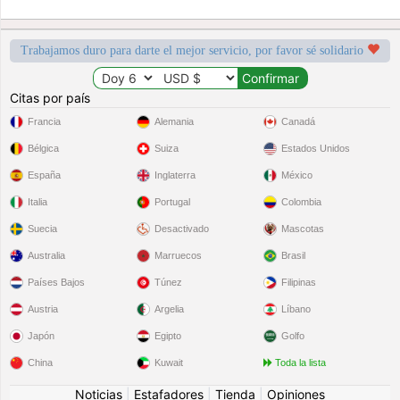
Trabajamos duro para darte el mejor servicio, por favor sé solidario
Citas por país
Francia
Alemania
Canadá
Bélgica
Suiza
Estados Unidos
España
Inglaterra
México
Italia
Portugal
Colombia
Suecia
Desactivado
Mascotas
Australia
Marruecos
Brasil
Países Bajos
Túnez
Filipinas
Austria
Argelia
Líbano
Japón
Egipto
Golfo
China
Kuwait
Toda la lista
Noticias
|
Estafadores
|
Tienda
|
Opiniones