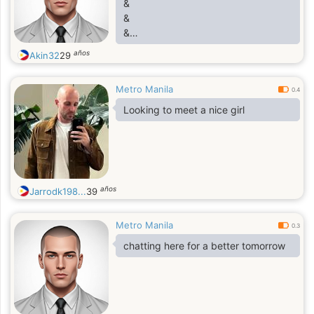
&
&
&
&
años
Akin32
29
&
&
Metro Manila
&
0.4
&
Looking to meet a nice girl
&
&
&
&
años
Jarrodk198...
39
Metro Manila
0.3
chatting here for a better tomorrow