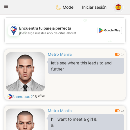
Philippines
Chat
Toggle
Mode
Iniciar sesión
navigation
💖
Encuentra tu pareja perfecta
💖
¡Descarga nuestra app de citas ahora!
💕
💕
Metro Manila
0.4
let's see where this leads to and
further
años
Shanuuuu2
18
Metro Manila
0.4
hi i want to meet a girl &
&