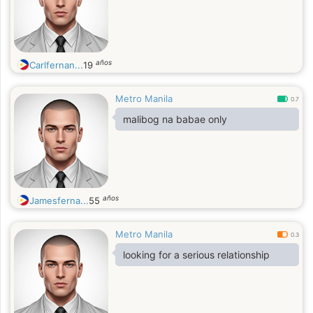
años
Carlfernan...
19
Metro Manila
0.7
malibog na babae only
años
Jamesferna...
55
Metro Manila
0.3
looking for a serious relationship