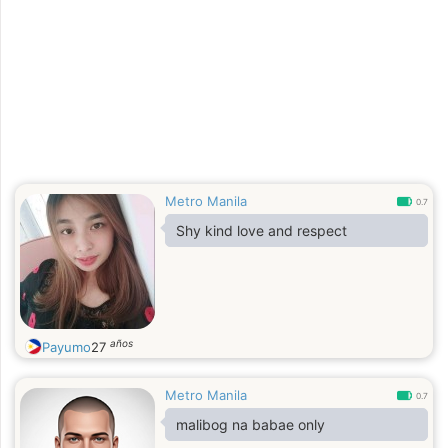
Metro Manila
0.7
Shy kind love and respect
años
Payumo
27
Metro Manila
0.7
malibog na babae only