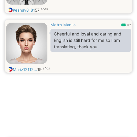
años
Keshav8181
57
Metro Manila
0.7
Cheerful and loyal and caring and
English is still hard for me so I am
translating, thank you
años
Mariz12112...
19