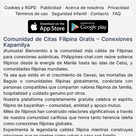
Cookies y RGPD
|
Publicidad
|
Acerca de nosotros
|
Privacidad
|
Términos de uso
|
Seguridad infantil
|
Contacto
|
FAQ
Comunidad de Citas Filipina Gratis – Conexiones
Kapamilya
¡Kumusta! Bienvenido a la comunidad más cálida de Filipinas
para conexiones auténticas. Philippines-chat.com reúne solteros
filipinos desde la energía de Manila hasta las islas de Cebú, y
comunidades filipinas mundiales.
Ya sea que estés en el crecimiento de Davao, las montañas de
Baguio o comunidades filipinas globalmente, conéctate con
personas compatibles que comparten valores filipinos de familia,
hospitalidad y cuidado genuino por otros.
Nuestra plataforma completamente gratuita celebra el espíritu
filipino de bayanihan – comunidad, amistad y apoyo mutuo.
Miles de filipinos han construido relaciones significativas a través
de nuestra comunidad cariñosa que honra tanto herencia isleña
como conexiones filipinas globales.
Experimenta la legendaria calidez filipina mientras construyes
relaciones que se sienten como volver a casa con familia.