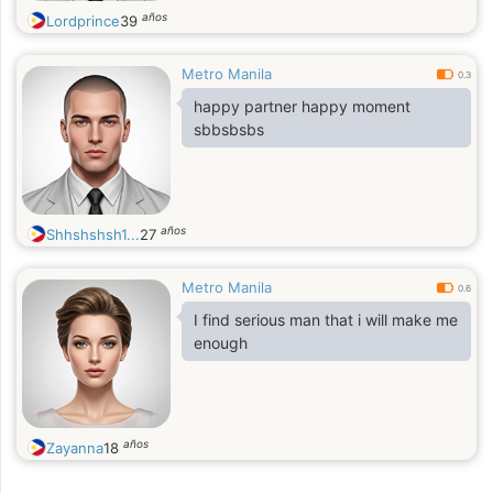
años
Lordprince
39
Metro Manila
0.3
happy partner happy moment
sbbsbsbs
años
Shhshshsh1...
27
Metro Manila
0.6
I find serious man that i will make me
enough
años
Zayanna
18