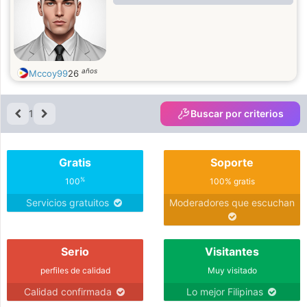
años
Mccoy99
26
1
Buscar por criterios
Gratis
Soporte
%
100
100% gratis
Servicios gratuitos
Moderadores que escuchan
Serio
Visitantes
perfiles de calidad
Muy visitado
Calidad confirmada
Lo mejor Filipinas