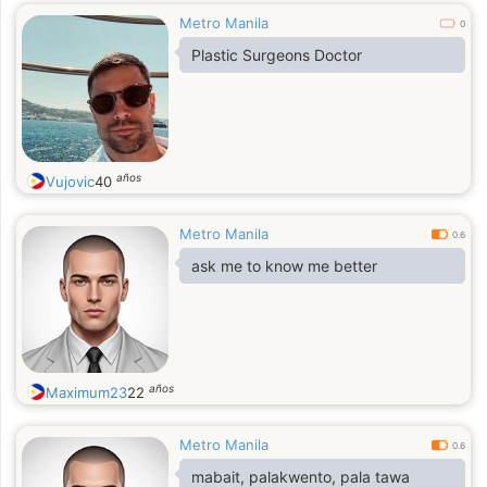
Metro Manila
0
Plastic Surgeons Doctor
años
Vujovic
40
Metro Manila
0.6
ask me to know me better
años
Maximum23
22
Metro Manila
0.6
mabait, palakwento, pala tawa