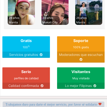
28 años
35 años
26 años
Manila
Makati City
Manila
Gratis
Soporte
%
100
100% gratis
Servicios gratuitos
Moderadores que escuchan
Serio
Visitantes
perfiles de calidad
Muy visitado
Calidad confirmada
Lo mejor Filipinas
Trabajamos duro para darte el mejor servicio, por favor sé solidario