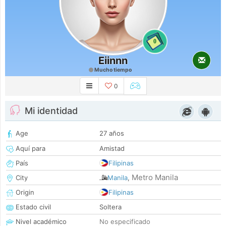
0
Eiinnn
Mucho tiempo
0
Mi identidad
Age
27 años
Aquí para
Amistad
País
Filipinas
Metro Manila
City
Manila
,
Origin
Filipinas
Estado civil
Soltera
Nivel académico
No especificado