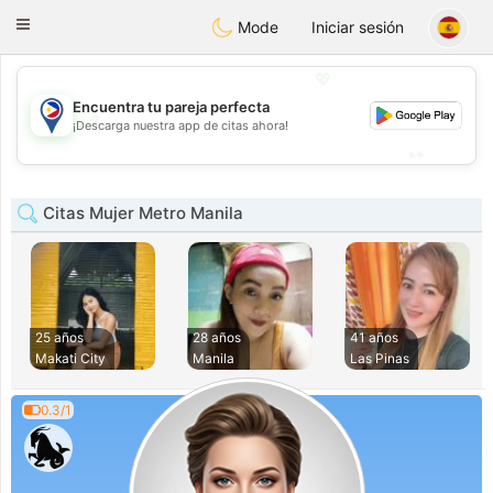
Philippines
Chat
Toggle
Mode
Iniciar sesión
navigation
💖
Encuentra tu pareja perfecta
💖
¡Descarga nuestra app de citas ahora!
💕
💕
Citas Mujer Metro Manila
25 años
28 años
41 años
Makati City
Manila
Las Pinas
0.3/1