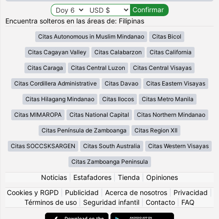
Encuentra solteros en las áreas de: Filipinas
Citas Autonomous in Muslim Mindanao
Citas Bicol
Citas Cagayan Valley
Citas Calabarzon
Citas California
Citas Caraga
Citas Central Luzon
Citas Central Visayas
Citas Cordillera Administrative
Citas Davao
Citas Eastern Visayas
Citas Hilagang Mindanao
Citas Ilocos
Citas Metro Manila
Citas MIMAROPA
Citas National Capital
Citas Northern Mindanao
Citas Península de Zamboanga
Citas Region XII
Citas SOCCSKSARGEN
Citas South Australia
Citas Western Visayas
Citas Zamboanga Peninsula
Noticias
|
Estafadores
|
Tienda
|
Opiniones
Cookies y RGPD
|
Publicidad
|
Acerca de nosotros
|
Privacidad
|
Términos de uso
|
Seguridad infantil
|
Contacto
|
FAQ