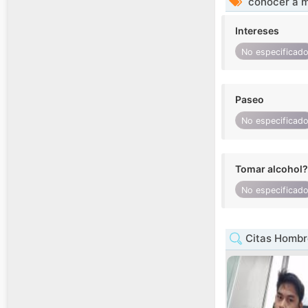
conocer a m
Intereses
No especificad
Paseo
No especificad
Tomar alcohol?
No especificad
Citas Hombr