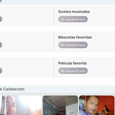
í
Gustos musicales
o
No especificado
Mascotas favoritas
o
No especificado
Película favorita
o
No especificado
e Calabarzon