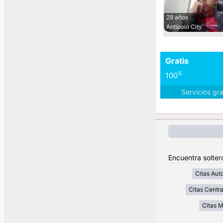
29 años
Antipolo City
Gratis
%
100
Servicios gr
Encuentra soltero
Citas Aut
Citas Centra
Citas 