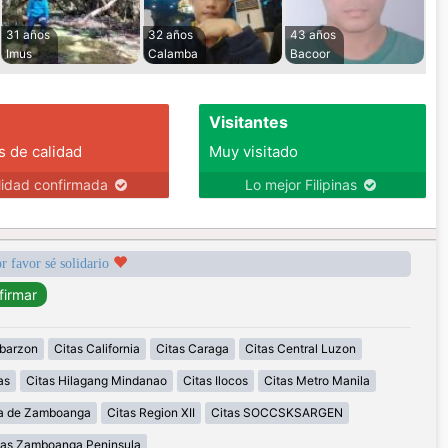
31 años
32 años
43 años
Imus
Calamba
Bacoor
Visitantes
s de calidad
Muy visitado
lidad confirmada
Lo mejor Filipinas
r favor sé solidario
abarzon
Citas California
Citas Caraga
Citas Central Luzon
as
Citas Hilagang Mindanao
Citas Ilocos
Citas Metro Manila
la de Zamboanga
Citas Region XII
Citas SOCCSKSARGEN
tas Zamboanga Peninsula