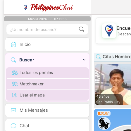
Philippines
Chat
Manila 2026-08-07 11:56
Encuen
¡Descar
Inicio
Citas Hombre
Buscar
Todos los perfiles
Matchmaker
Usar el mapa
45 años
San Pablo City
Mis Mensajes
0.6/1
Chat