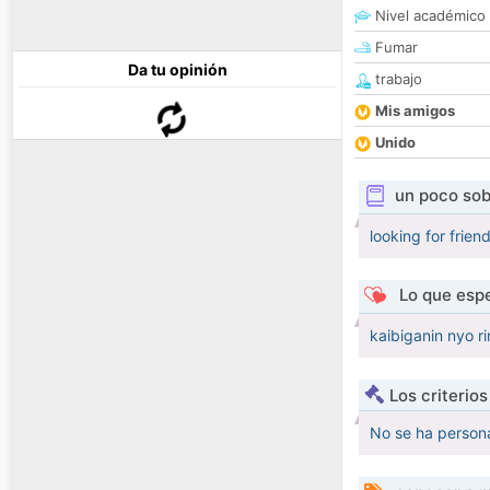
Nivel académico
Fumar
Da tu opinión
trabajo
Mis amigos
Unido
un poco sob
looking for frie
Lo que espe
kaibiganin nyo r
Los criterio
No se ha persona