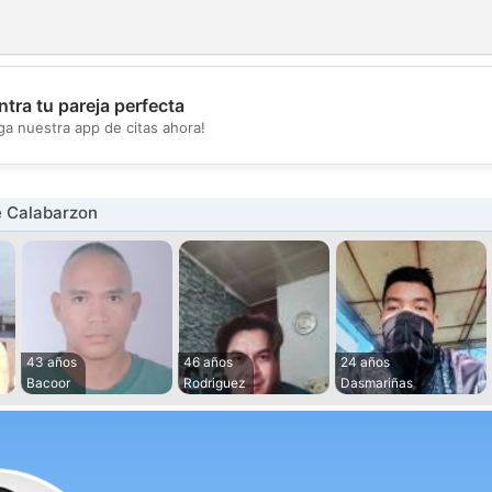
tra tu pareja perfecta
💖
ga nuestra app de citas ahora!
💕
 Calabarzon
43 años
46 años
24 años
Bacoor
Rodriguez
Dasmariñas