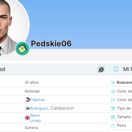
Pedskie06
0
dad
Mi f
31 años
Buscan
Amistad
Color d
Filipinas
Color d
Calabarzon
Rodriguez
,
Tipo de
Reino
Tamaño
Unido
Peso
Soltera