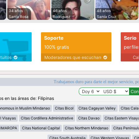
34 años
46 años
48 años
Santa Rosa
Rodriguez
Santa Cruz
Soporte
Serio
100% gratis
perfile
atuitos
Moderadores que escuchan
Ca
Trabajamos duro para darte el mejor servicio, po
s en las áreas de: Filipinas
onomous in Muslim Mindanao
Citas Bicol
Citas Cagayan Valley
Citas Cal
l Visayas
Citas Cordillera Administrative
Citas Davao
Citas Eastern Visay
MIMAROPA
Citas National Capital
Citas Northern Mindanao
Citas Penínsu
Citas South Australia
Citas Western Visayas
Ci