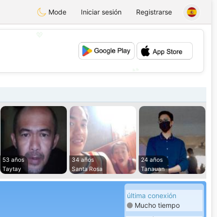
Mode
Iniciar sesión
Registrarse
💖
💕
53 años
34 años
24 años
Taytay
Santa Rosa
Tanauan
última conexión
Mucho tiempo