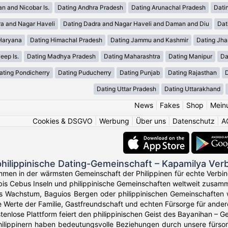
n and Nicobar Is.
Dating Andhra Pradesh
Dating Arunachal Pradesh
Dati
a and Nagar Haveli
Dating Dadra and Nagar Haveli and Daman and Diu
Dat
Haryana
Dating Himachal Pradesh
Dating Jammu and Kashmir
Dating Jh
ep Is.
Dating Madhya Pradesh
Dating Maharashtra
Dating Manipur
Da
ating Pondicherry
Dating Puducherry
Dating Punjab
Dating Rajasthan
D
Dating Uttar Pradesh
Dating Uttarakhand
News
|
Fakes
|
Shop
|
Mein
Cookies & DSGVO
|
Werbung
|
Über uns
|
Datenschutz
|
A
hilippinische Dating-Gemeinschaft – Kapamilya Ve
men in der wärmsten Gemeinschaft der Philippinen für echte Verbind
bis Cebus Inseln und philippinische Gemeinschaften weltweit zusam
s Wachstum, Baguios Bergen oder philippinischen Gemeinschaften w
he Werte der Familie, Gastfreundschaft und echten Fürsorge für andere
stenlose Plattform feiert den philippinischen Geist des Bayanihan –
ilippinern haben bedeutungsvolle Beziehungen durch unsere fürsorg