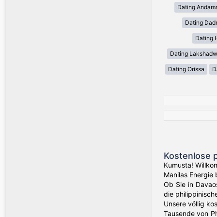
Dating Andama
Dating Dadr
Dating 
Dating Lakshadwe
Dating Orissa
D
Kostenlose p
Kumusta! Willkom
Manilas Energie 
Ob Sie in Davao
die philippinisc
Unsere völlig ko
Tausende von Ph