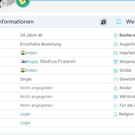
0
informationen
Wei
34 Jahre alt
Suche 
Ernsthafte Beziehung
Augenf
Indien
Haarfar
Madhya Pradesh
Bhopal
,
Körperb
Indien
Größe
Single
Gewich
Nicht angegeben
Kinder
Nicht angegeben
Will Kin
Nicht angegeben
Für die
Login
Religion
Login