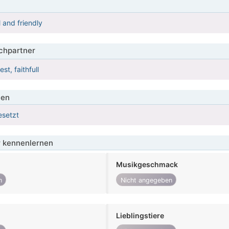
l and friendly
hpartner
t, faithfull
ien
esetzt
 kennenlernen
Musikgeschmack
n
Nicht angegeben
Lieblingstiere