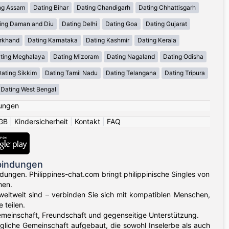
ng Assam
Dating Bihar
Dating Chandigarh
Dating Chhattisgarh
ing Daman and Diu
Dating Delhi
Dating Goa
Dating Gujarat
arkhand
Dating Karnataka
Dating Kashmir
Dating Kerala
ting Meghalaya
Dating Mizoram
Dating Nagaland
Dating Odisha
ating Sikkim
Dating Tamil Nadu
Dating Telangana
Dating Tripura
Dating West Bengal
ungen
GB
|
Kindersicherheit
|
Kontakt
|
FAQ
rbindungen
ungen. Philippines-chat.com bringt philippinische Singles von
men.
eltweit sind – verbinden Sie sich mit kompatiblen Menschen,
 teilen.
 Gemeinschaft, Freundschaft und gegenseitige Unterstützung.
liche Gemeinschaft aufgebaut, die sowohl Inselerbe als auch