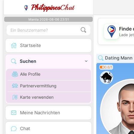
Philippines
Chat
Manila 2026-08-06 23:51
Finde 
Lade je
Startseite
Dating Mann 
Suchen
0.6/1
Alle Profile
Partnervermittlung
Karte verwenden
Meine Nachrichten
Chat