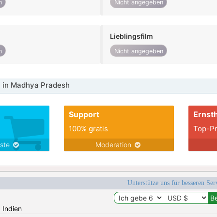
n
Nicht angegeben
Lieblingsfilm
n
Nicht angegeben
 in Madhya Pradesh
Support
Ernsth
100% gratis
Top-Pr
nste
Moderation
Unterstütze uns für besseren Se
: Indien