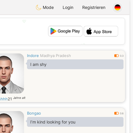
Mode
Login
Registrieren
💖
💕
Indore
Madhya Pradesh
0.3
I am shy
Jahre alt
shhh
21
Bongao
0.6
I’m kind looking for you