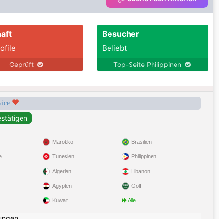
aft
Besucher
ofile
Beliebt
Geprüft
Top-Seite Philippinen
rvice
Marokko
Brasilien
e
Tunesien
Philippinen
Algerien
Libanon
Ägypten
Golf
Kuwait
Alle
ungen