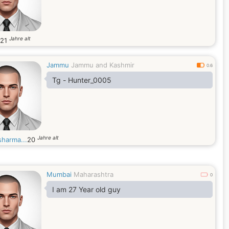
Jahre alt
21
Jammu
Jammu and Kashmir
0.6
Tg - Hunter_0005
Jahre alt
sharma...
20
Mumbai
Maharashtra
0
I am 27 Year old guy