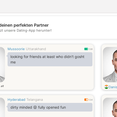
deinen perfekten Partner
💖
tzt unsere Dating-App herunter!
💕
Mussoorie
Uttarakhand
0.8
looking for friends at least who didn't gosht
me
 alt
Dani
Hyderabad
Telangana
0.4
dirty minded 😝 fully opened fun