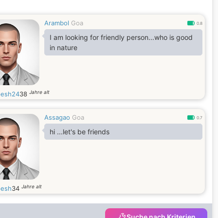
Arambol
Goa
0.8
I am looking for friendly person...who is good
in nature
Jahre alt
esh24
38
Assagao
Goa
0.7
hi ...let's be friends
Jahre alt
esh
34
Suche nach Kriterien