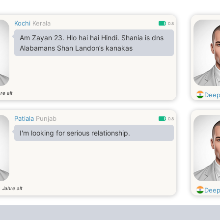
Kochi
Kerala
0.8
Am Zayan 23. Hlo hai hai Hindi. Shania is dns
Alabamans Shan Landon’s kanakas
re alt
Deep
Patiala
Punjab
0.8
I'm looking for serious relationship.
Jahre alt
0
Deep