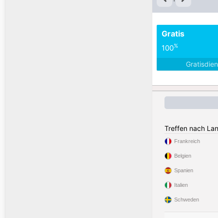
Gratis
%
100
Gratisdie
Treffen nach La
Frankreich
Belgien
Spanien
Italien
Schweden