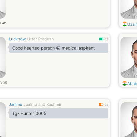
e alt
Uzair
Lucknow
Uttar Pradesh
0.8
Good hearted person 🙃 medical aspirant
e alt
Abhi
Jammu
Jammu and Kashmir
0.3
Tg- Hunter_0005