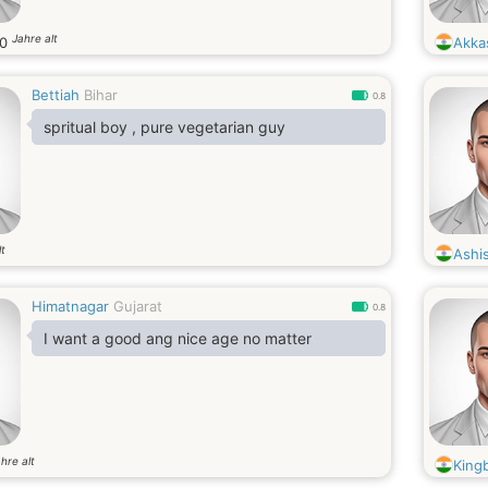
Jahre alt
20
Akka
Bettiah
Bihar
0.8
spritual boy , pure vegetarian guy
lt
Ashi
Himatnagar
Gujarat
0.8
I want a good ang nice age no matter
hre alt
King