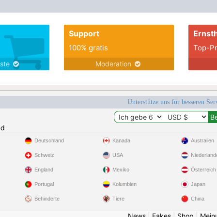
Support
Ernsth
100% gratis
Top-Pr
nste
Moderation
Unterstütze uns für besseren Se
nd
Deutschland
Kanada
Australien
Schweiz
USA
Niederland
England
Mexiko
Österreich
Portugal
Kolumbien
Japan
Behinderte
Tiere
China
News
|
Fakes
|
Shop
|
Mein