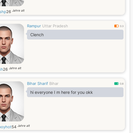
Jahre alt
shp
26
Rampur
Uttar Pradesh
0.3
Clench
Jahre alt
sh
26
Bihar Sharif
Bihar
0.8
hi everyone I m here for you okk
Jahre alt
boyhot
54