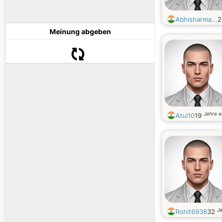
Abhisharma...
Meinung abgeben
Jahre a
Atul10
19
Ja
Rohit6938
32