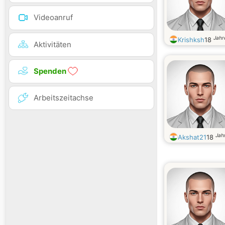
Videoanruf
Jahr
Krishksh
18
Aktivitäten
Spenden
Arbeitszeitachse
Jahr
Akshat21
18