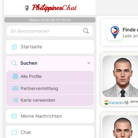
Philippines
Chat
Manila 2026-08-07 00:34
Finde 
Lade je
Startseite
Suchen
Alle Profile
Partnervermittlung
Karte verwenden
Jahre
Karankv
18
Meine Nachrichten
Chat