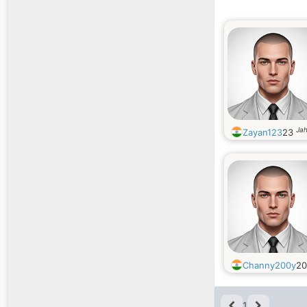
Jah
Zayan123
23
Channy200y
2
1