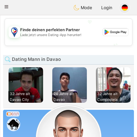
Philippines
Chat
Toggle
Mode
Login
navigation
💖
Finde deinen perfekten Partner
💖
Lade jetzt unsere Dating-App herunter!
💕
💕
Dating Mann in Davao
32 Jahre alt
24 Jahre alt
32 Jahre alt
Davao City
Davao
Compostela
0.1/1