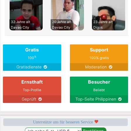
32 Jahre alt
20 Jahre alt
23 Jahre alt
Davao City
Davao City
Digos
Gratis
Support
%
100
100% gratis
Gratisdienste
Moderation
Ernsthaft
Besucher
Top-Profile
Beliebt
Geprüft
Top-Seite Philippinen
Unterstütze uns für besseren Service