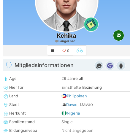
0
Kchika
Länger her
0
Mitgliedsinformationen
Age
26 Jahre alt
Hier für
Ernsthafte Beziehung
Land
Philippinen
Davao
Stadt
Davao
,
Herkunft
Nigeria
Familienstand
Single
Bildungsniveau
Nicht angegeben