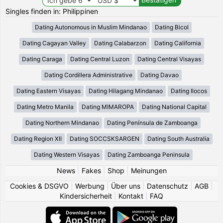
Singles finden in: Philippinen
Dating Autonomous in Muslim Mindanao
Dating Bicol
Dating Cagayan Valley
Dating Calabarzon
Dating California
Dating Caraga
Dating Central Luzon
Dating Central Visayas
Dating Cordillera Administrative
Dating Davao
Dating Eastern Visayas
Dating Hilagang Mindanao
Dating Ilocos
Dating Metro Manila
Dating MIMAROPA
Dating National Capital
Dating Northern Mindanao
Dating Península de Zamboanga
Dating Region XII
Dating SOCCSKSARGEN
Dating South Australia
Dating Western Visayas
Dating Zamboanga Peninsula
News
|
Fakes
|
Shop
|
Meinungen
Cookies & DSGVO
|
Werbung
|
Über uns
|
Datenschutz
|
AGB
|
Kindersicherheit
|
Kontakt
|
FAQ