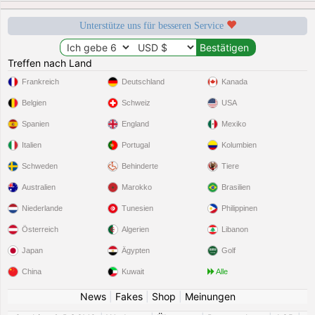
Unterstütze uns für besseren Service
Treffen nach Land
Frankreich
Deutschland
Kanada
Belgien
Schweiz
USA
Spanien
England
Mexiko
Italien
Portugal
Kolumbien
Schweden
Behinderte
Tiere
Australien
Marokko
Brasilien
Niederlande
Tunesien
Philippinen
Österreich
Algerien
Libanon
Japan
Ägypten
Golf
China
Kuwait
Alle
News
|
Fakes
|
Shop
|
Meinungen