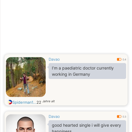
Davao
0.4
I’m a paediatric doctor currently
working in Germany
Jahre alt
Spiderman1...
22
Davao
0.3
good hearted single i will give every
happiness