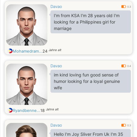
Davao
0.3
I'm from KSA I'm 28 years old I'm
looking for a Philippines girl for
marriage
Jahre alt
Mohamedram...
24
Davao
0.4
im kind loving fun good sense of
humor looking for a loyal genuine
wife
Jahre alt
Ryandbenne...
18
Davao
0.3
Hello I'm Joy Sliver From Uk I'm 35