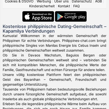
Cookies & DSGVO
|
Werbung
|
Über uns
|
Datenschutz
|
AGB
|
Kindersicherheit
|
Kontakt
|
FAQ
Kostenlose philippinische Dating-Gemeinschaft –
Kapamilya Verbindungen
Kumusta! Willkommen in der wärmsten Gemeinschaft der
Philippinen für echte Verbindungen. Philippines-chat.com bringt
philippinische Singles von Manilas Energie bis Cebus Inseln und
philippinische Gemeinschaften weltweit zusammen.
Ob Sie in Davaos Wachstum, Baguios Bergen oder
philippinischen Gemeinschaften weltweit sind – verbinden Sie
sich mit kompatiblen Menschen, die philippinische Werte der
Familie, Gastfreundschaft und echten Fürsorge für andere teilen.
Unsere völlig kostenlose Plattform feiert den philippinischen
Geist des Bayanihan – Gemeinschaft, Freundschaft und
gegenseitige Unterstützung.
Tausende von Philippinern haben bedeutungsvolle Beziehungen
durch unsere fürsorgliche Gemeinschaft aufgebaut, die sowohl
Inselerbe als auch globale philippinische Verbindungen ehrt.
Erleben Sie die legendäre philippinische Wärme beim Aufbau von
Beziehungen, die sich wie nach Hause zur Familie kommen