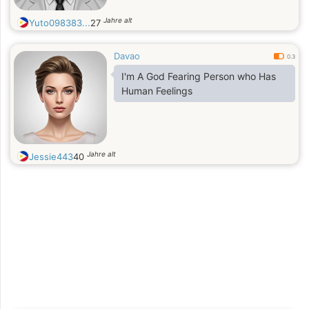
Jahre alt
Yuto098383...
27
Davao
0.3
I'm A God Fearing Person who Has
Human Feelings
Jahre alt
Jessie443
40