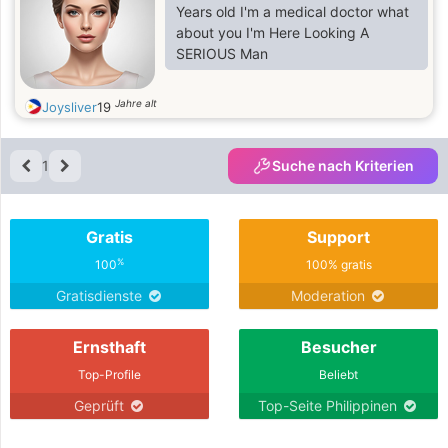
Years old I'm a medical doctor what
about you I'm Here Looking A
SERIOUS Man
Jahre alt
Joysliver
19
1
Suche nach Kriterien
Gratis
Support
%
100
100% gratis
Gratisdienste
Moderation
Ernsthaft
Besucher
Top-Profile
Beliebt
Geprüft
Top-Seite Philippinen