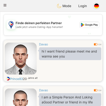
Philippines
Chat
Toggle
Mode
Login
navigation
💖
Finde deinen perfekten Partner
💖
Lade jetzt unsere Dating-App herunter!
💕
💕
Davao
0.4
hi I want friend please meet me and
wanna see you
Jahre alt
Prince83
20
Davao
0.4
I am a Simple Person And Loking
aGood Partner or friend in my life