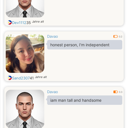
Jahre alt
Dev1112
35
Davao
0.2
honest person, I'm independent
Jahre alt
Sand2307
41
Davao
0.3
iam man tall and handsome