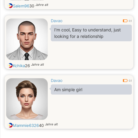
Jahre alt
Salem96
30
Davao
0.1
I'm cool, Easy to understand, just
looking for a relationship
Jahre alt
Kchika
26
Davao
0.1
Am simple girl
Jahre alt
Mammie6326
40