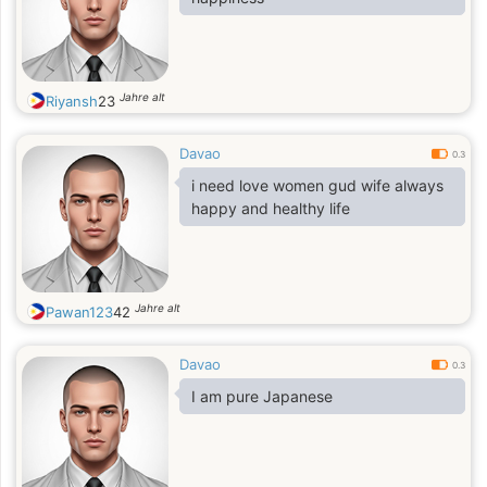
Jahre alt
Riyansh
23
Davao
0.3
i need love women gud wife always
happy and healthy life
Jahre alt
Pawan123
42
Davao
0.3
I am pure Japanese