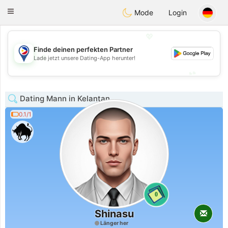
Philippines
Chat
Toggle
Mode
Login
navigation
💖
Finde deinen perfekten Partner
💖
Lade jetzt unsere Dating-App herunter!
💕
💕
Dating Mann in Kelantan
0.1/1
0
Shinasu
Länger her