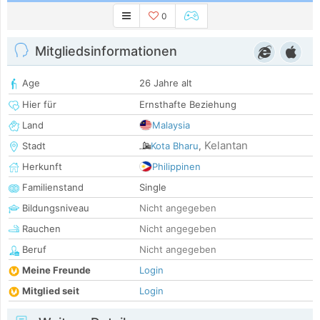
0
Mitgliedsinformationen
Age
26 Jahre alt
Hier für
Ernsthafte Beziehung
Land
Malaysia
Kelantan
Stadt
Kota Bharu
,
Herkunft
Philippinen
Familienstand
Single
Bildungsniveau
Nicht angegeben
Rauchen
Nicht angegeben
Beruf
Nicht angegeben
Meine Freunde
Login
Mitglied seit
Login