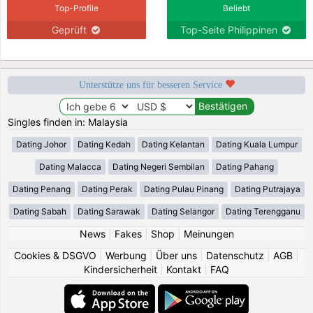
Top-Profile
Beliebt
Geprüft
Top-Seite Philippinen
Unterstütze uns für besseren Service
Singles finden in: Malaysia
Dating Johor
Dating Kedah
Dating Kelantan
Dating Kuala Lumpur
Dating Malacca
Dating Negeri Sembilan
Dating Pahang
Dating Penang
Dating Perak
Dating Pulau Pinang
Dating Putrajaya
Dating Sabah
Dating Sarawak
Dating Selangor
Dating Terengganu
News
|
Fakes
|
Shop
|
Meinungen
Cookies & DSGVO
|
Werbung
|
Über uns
|
Datenschutz
|
AGB
|
Kindersicherheit
|
Kontakt
|
FAQ