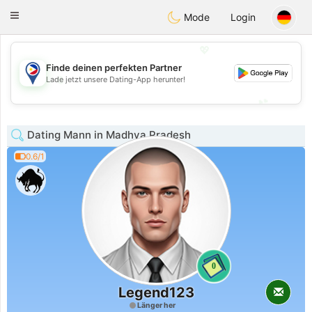
Philippines
Chat
Toggle
Mode
Login
navigation
💖
Finde deinen perfekten Partner
💖
Lade jetzt unsere Dating-App herunter!
💕
💕
Dating Mann in Madhya Pradesh
0.6/1
0
Legend123
Länger her