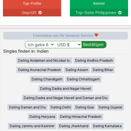
Top-Profile
Beliebt
Geprüft
Top-Seite Philippinen
Unterstütze uns für besseren Service
Singles finden in: Indien
Dating Andaman and Nicobar Is.
Dating Andhra Pradesh
Dating Arunachal Pradesh
Dating Assam
Dating Bihar
Dating Chandigarh
Dating Chhattisgarh
Dating Dadra and Nagar Haveli
Dating Dadra and Nagar Haveli and Daman and Diu
Dating Daman and Diu
Dating Delhi
Dating Goa
Dating Gujarat
Dating Haryana
Dating Himachal Pradesh
Dating Jammu and Kashmir
Dating Jharkhand
Dating Karnataka