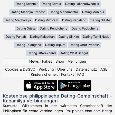
Dating Kashmir
Dating Kerala
Dating Lakshadweep Is.
Dating Madhya Pradesh
Dating Maharashtra
Dating Manipur
Dating Meghalaya
Dating Mizoram
Dating Nagaland
Dating Odisha
Dating Orissa
Dating Pondicherry
Dating Puducherry
Dating Punjab
Dating Rajasthan
Dating Sikkim
Dating Tamil Nadu
Dating Telangana
Dating Tripura
Dating Uttar Pradesh
Dating Uttarakhand
Dating West Bengal
News
|
Fakes
|
Shop
|
Meinungen
Cookies & DSGVO
|
Werbung
|
Über uns
|
Datenschutz
|
AGB
|
Kindersicherheit
|
Kontakt
|
FAQ
Kostenlose philippinische Dating-Gemeinschaft –
Kapamilya Verbindungen
Kumusta! Willkommen in der wärmsten Gemeinschaft der
Philippinen für echte Verbindungen. Philippines-chat.com bringt