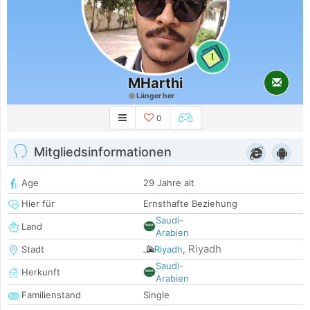
1
MHarthi
Länger her
0
Mitgliedsinformationen
Age
29 Jahre alt
Hier für
Ernsthafte Beziehung
Saudi-
Land
Arabien
Riyadh
Stadt
Riyadh
,
Saudi-
Herkunft
Arabien
Familienstand
Single