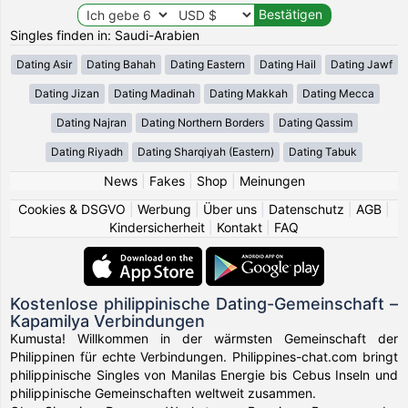
Singles finden in: Saudi-Arabien
Dating Asir
Dating Bahah
Dating Eastern
Dating Hail
Dating Jawf
Dating Jizan
Dating Madinah
Dating Makkah
Dating Mecca
Dating Najran
Dating Northern Borders
Dating Qassim
Dating Riyadh
Dating Sharqiyah (Eastern)
Dating Tabuk
News
|
Fakes
|
Shop
|
Meinungen
Cookies & DSGVO
|
Werbung
|
Über uns
|
Datenschutz
|
AGB
|
Kindersicherheit
|
Kontakt
|
FAQ
Kostenlose philippinische Dating-Gemeinschaft –
Kapamilya Verbindungen
Kumusta! Willkommen in der wärmsten Gemeinschaft der
Philippinen für echte Verbindungen. Philippines-chat.com bringt
philippinische Singles von Manilas Energie bis Cebus Inseln und
philippinische Gemeinschaften weltweit zusammen.