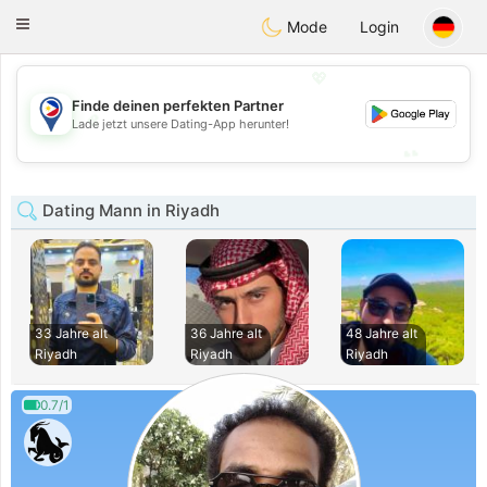
Philippines
Chat
Toggle
Mode
Login
navigation
💖
Finde deinen perfekten Partner
💖
Lade jetzt unsere Dating-App herunter!
💕
💕
Dating Mann in Riyadh
33 Jahre alt
36 Jahre alt
48 Jahre alt
Riyadh
Riyadh
Riyadh
0.7/1