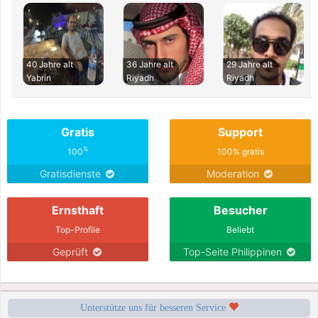
40 Jahre alt
36 Jahre alt
29 Jahre alt
Yabrin
Riyadh
Riyadh
Gratis
Support
%
100
100% gratis
Gratisdienste
Moderation
Ernsthaft
Besucher
Top-Profile
Beliebt
Geprüft
Top-Seite Philippinen
Unterstütze uns für besseren Service