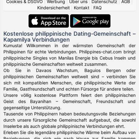
Cookies & DSGVO
|
Werbung
|
Über uns
|
Datenschutz
|
AGB
|
Kindersicherheit
|
Kontakt
|
FAQ
Kostenlose philippinische Dating-Gemeinschaft –
Kapamilya Verbindungen
Kumusta! Willkommen in der wärmsten Gemeinschaft der
Philippinen für echte Verbindungen. Philippines-chat.com bringt
philippinische Singles von Manilas Energie bis Cebus Inseln und
philippinische Gemeinschaften weltweit zusammen.
Ob Sie in Davaos Wachstum, Baguios Bergen oder
philippinischen Gemeinschaften weltweit sind – verbinden Sie
sich mit kompatiblen Menschen, die philippinische Werte der
Familie, Gastfreundschaft und echten Fürsorge für andere teilen.
Unsere völlig kostenlose Plattform feiert den philippinischen
Geist des Bayanihan – Gemeinschaft, Freundschaft und
gegenseitige Unterstützung.
Tausende von Philippinern haben bedeutungsvolle Beziehungen
durch unsere fürsorgliche Gemeinschaft aufgebaut, die sowohl
Inselerbe als auch globale philippinische Verbindungen ehrt.
Erleben Sie die legendäre philippinische Wärme beim Aufbau von
Beziehungen, die sich wie nach Hause zur Familie kommen