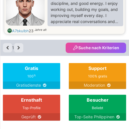
discipline, and good energy. I enjoy
working out, building my goals, and
improving myself every day. I
appreciate real conversations and
people who are kind, ambitious, and
Jahre alt
A7bkulbh
23
positive.
1
Suche nach Kriterien
Gratis
Support
%
100
100% gratis
Gratisdienste
Moderation
Ernsthaft
Besucher
Top-Profile
Beliebt
Geprüft
Top-Seite Philippinen