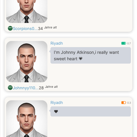
Jahre alt
Scorpions0...
34
Riyadh
0.7
I'm Johnny Atkinson,i really want
sweet heart 💗
Jahre alt
Johnnyy110...
28
Riyadh
0.3
❤️