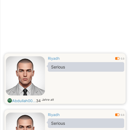
Riyadh
0.3
Serious
Jahre alt
Abdullah00...
34
Riyadh
0.3
Serious