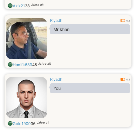
Jahre alt
Aziz21
38
Riyadh
0.2
Mr khan
Jahre alt
Hanifk689
45
Riyadh
0.3
You
Jahre alt
Gold1900
36