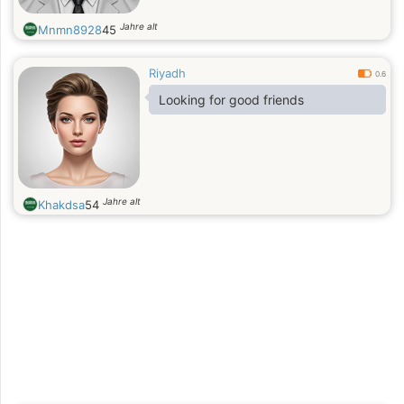
Jahre alt
Mnmn8928
45
Riyadh
0.6
Looking for good friends
Jahre alt
Khakdsa
54