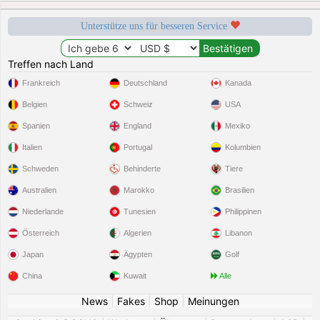
Unterstütze uns für besseren Service
Treffen nach Land
Frankreich
Deutschland
Kanada
Belgien
Schweiz
USA
Spanien
England
Mexiko
Italien
Portugal
Kolumbien
Schweden
Behinderte
Tiere
Australien
Marokko
Brasilien
Niederlande
Tunesien
Philippinen
Österreich
Algerien
Libanon
Japan
Ägypten
Golf
China
Kuwait
Alle
News
|
Fakes
|
Shop
|
Meinungen