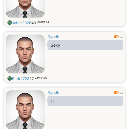
Jahre alt
Jaber2026
43
Riyadh
0.3
Sexy
Jahre alt
Bndr2728
27
Riyadh
0.3
Hi