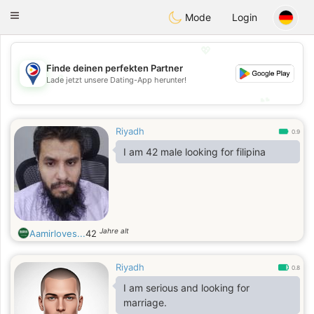
Philippines
Chat
Toggle
Mode
Login
navigation
💖
Finde deinen perfekten Partner
💖
Lade jetzt unsere Dating-App herunter!
💕
💕
Riyadh
0.9
I am 42 male looking for filipina
Jahre alt
Aamirloves...
42
Riyadh
0.8
I am serious and looking for
marriage.