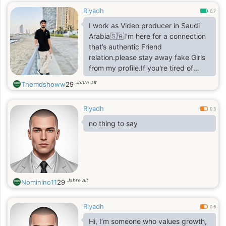
Riyadh
0.7
I work as Video producer in Saudi
Arabia🇸🇦I’m here for a connection
that’s authentic Friend
relation.please stay away fake Girls
from my profile.If you're tired of
games and ready for someone real
Jahre alt
Themdshoww
29
who sees your worth, I'm here. Send
a heart and let's start a genuine
Riyadh
conversation🫀
0.3
no thing to say
Jahre alt
Nominino11
29
Riyadh
0.6
Hi, I’m someone who values growth,