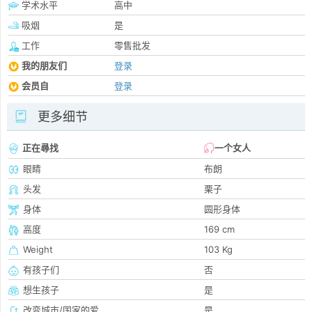
学术水平
高中
吸烟
是
工作
零售批发
我的朋友们
登录
会员自
登录
更多细节
正在尋找
一个女人
眼睛
布朗
头发
栗子
身体
圆形身体
高度
169 cm
Weight
103 Kg
有孩子们
否
想生孩子
是
改变城市/国家的爱
是