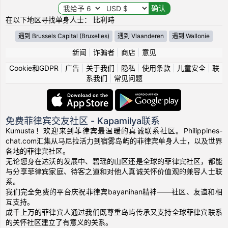
在以下地区寻找单身人士： 比利時
遇到 Brussels Capital (Bruxelles)
遇到 Vlaanderen
遇到 Wallonie
新闻
|
诈骗者
|
商店
|
意见
Cookie和GDPR
|
广告
|
关于我们
|
隐私
|
使用条款
|
儿童安全
|
联
系我们
|
常见问题
免费菲律宾交友社区 - Kapamilya联系
Kumusta！欢迎来到菲律宾最温暖的真诚联系社区。Philippines-
chat.com汇集从马尼拉活力到宿雾岛屿的菲律宾单身人士，以及世界
各地的菲律宾社区。
无论您身在达沃的发展中、碧瑶的山区还是全球的菲律宾社区，都能
与分享菲律宾家庭、待客之道和对他人真诚关怀价值观的兼容人士联
系。
我们完全免费的平台庆祝菲律宾bayanihan精神——社区、友谊和相
互支持。
成千上万的菲律宾人通过我们既尊重岛屿传承又支持全球菲律宾联系
的关怀社区建立了有意义的关系。