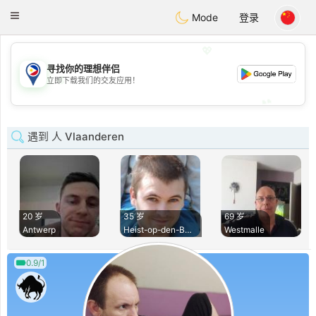
Philippines
Chat
Toggle
Mode
登录
navigation
💖
寻找你的理想伴侣
💖
立即下载我们的交友应用！
💕
💕
遇到 人 Vlaanderen
20 岁
35 岁
69 岁
Antwerp
Heist-op-den-Berg
Westmalle
0.9/1