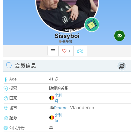
4
Sissyboi
長時間
0
会员信息
Age
41 岁
搜索
随便的关系
比利
国家
時
Vlaanderen
城市
Deurne
,
比利
起源
時
公民身份
单