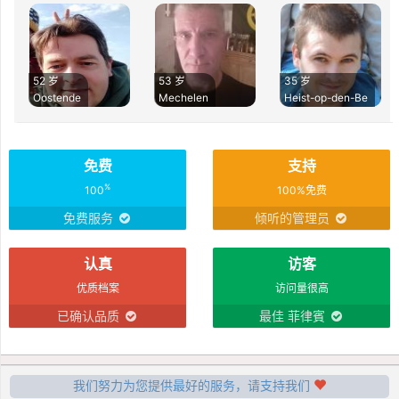
52 岁
53 岁
35 岁
Oostende
Mechelen
Heist-op-den-Be
免费
支持
%
100
100%免费
免费服务
倾听的管理员
认真
访客
优质档案
访问量很高
已确认品质
最佳 菲律賓
我们努力为您提供最好的服务，请支持我们