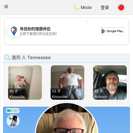
Philippines
Chat
Toggle
Mode
登录
navigation
💖
寻找你的理想伴侣
💖
立即下载我们的交友应用！
💕
💕
遇到 人 Tennessee
65 岁
53 岁
52 岁
Knoxville
Knoxville
Antioch
0.9/1