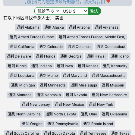
我们努力为您提供最好的服务，请支持我们
在以下地区寻找单身人士： 美國
遇到 Alabama
遇到 Alaska
遇到 Arizona
遇到 Arkansas
遇到 Armed Forces Europe
遇到 Armed Forces Europe, Middle East,
遇到 California
遇到 Colorado
遇到 Columbia
遇到 Connecticut
遇到 Delaware
遇到 Florida
遇到 Georgia
遇到 Hawaii
遇到 Idaho
遇到 Illinois
遇到 Indiana
遇到 Iowa
遇到 Kansas
遇到 Kentucky
遇到 Louisiana
遇到 Maine
遇到 Maryland
遇到 Massachusetts
遇到 Michigan
遇到 Minnesota
遇到 Mississippi
遇到 Missouri
遇到 Montana
遇到 Nebraska
遇到 Nevada
遇到 New Hampshire
遇到 New Jersey
遇到 New Mexico
遇到 New York
遇到 North Carolina
遇到 North Dakota
遇到 Ohio
遇到 Oklahoma
遇到 Oregon
遇到 Pennsylvania
遇到 Rhode Island
遇到 South Carolina
遇到 South Dakota
遇到 Tennessee
遇到 Texas