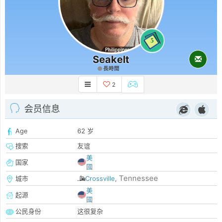
5
Seakelt
長時間
2
会员信息
Age
62 岁
搜索
友谊
美
国家
國
Tennessee
城市
Crossville
,
美
起源
國
公民身份
这很复杂