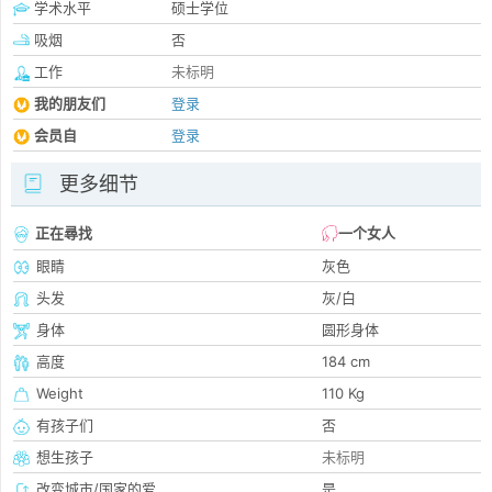
学术水平
硕士学位
吸烟
否
工作
未标明
我的朋友们
登录
会员自
登录
更多细节
正在尋找
一个女人
眼睛
灰色
头发
灰/白
身体
圆形身体
高度
184 cm
Weight
110 Kg
有孩子们
否
想生孩子
未标明
改变城市/国家的爱
是