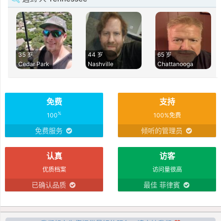
35 岁
44 岁
65 岁
Cedar Park
Nashville
Chattanooga
免费
支持
%
100
100%免费
免费服务
倾听的管理员
认真
访客
优质档案
访问量很高
已确认品质
最佳 菲律賓