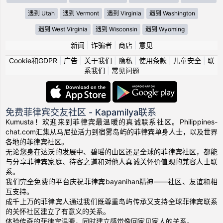
遇到 Utah
遇到 Vermont
遇到 Virginia
遇到 Washington
遇到 West Virginia
遇到 Wisconsin
遇到 Wyoming
新闻
|
诈骗者
|
商店
|
意见
Cookie和GDPR
|
广告
|
关于我们
|
隐私
|
使用条款
|
儿童安全
|
联
系我们
|
常见问题
免费菲律宾交友社区 - Kapamilya联系
Kumusta！欢迎来到菲律宾最温暖的真诚联系社区。Philippines-
chat.com汇集从马尼拉活力到宿雾岛屿的菲律宾单身人士，以及世界
各地的菲律宾社区。
无论您身在达沃的发展中、碧瑶的山区还是全球的菲律宾社区，都能
与分享菲律宾家庭、待客之道和对他人真诚关怀价值观的兼容人士联
系。
我们完全免费的平台庆祝菲律宾bayanihan精神——社区、友谊和相
互支持。
成千上万的菲律宾人通过我们既尊重岛屿传承又支持全球菲律宾联系
的关怀社区建立了有意义的关系。
体验传奇的菲律宾温暖，同时建立感觉像回家见家人的关系。