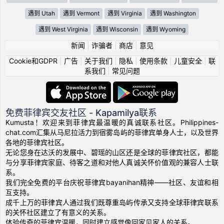
遇到 Utah
遇到 Vermont
遇到 Virginia
遇到 Washington
遇到 West Virginia
遇到 Wisconsin
遇到 Wyoming
新闻
|
诈骗者
|
商店
|
意见
Cookie和GDPR
|
广告
|
关于我们
|
隐私
|
使用条款
|
儿童安全
|
联
系我们
|
常见问题
免费菲律宾交友社区 - Kapamilya联系
Kumusta！欢迎来到菲律宾最温暖的真诚联系社区。Philippines-
chat.com汇集从马尼拉活力到宿雾岛屿的菲律宾单身人士，以及世界
各地的菲律宾社区。
无论您身在达沃的发展中、碧瑶的山区还是全球的菲律宾社区，都能
与分享菲律宾家庭、待客之道和对他人真诚关怀价值观的兼容人士联
系。
我们完全免费的平台庆祝菲律宾bayanihan精神——社区、友谊和相
互支持。
成千上万的菲律宾人通过我们既尊重岛屿传承又支持全球菲律宾联系
的关怀社区建立了有意义的关系。
体验传奇的菲律宾温暖，同时建立感觉像回家见家人的关系。