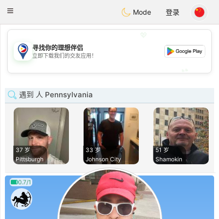
Philippines
Chat
Toggle
Mode
登录
navigation
💖
寻找你的理想伴侣
💖
立即下载我们的交友应用！
💕
💕
遇到 人 Pennsylvania
37 岁
33 岁
51 岁
Pittsburgh
Johnson City
Shamokin
0.7/1