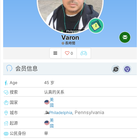
1
Varon
長時間
0
会员信息
Age
45 岁
搜索
认真的关系
美
国家
國
Pennsylvania
城市
Philadelphia
,
美
起源
國
公民身份
单