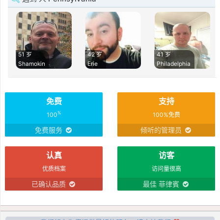
51 岁
42 岁
41 岁
Shamokin
Erie
Philadelphia
免费
支持
%
100
100%免费
免费服务
倾听的管理员
认真
访客
优质档案
访问量很高
已确认品质
最佳 菲律賓