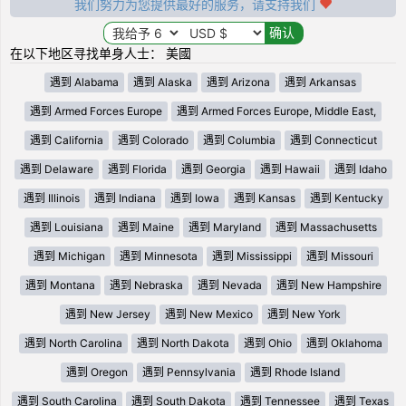
我们努力为您提供最好的服务，请支持我们
在以下地区寻找单身人士： 美國
遇到 Alabama
遇到 Alaska
遇到 Arizona
遇到 Arkansas
遇到 Armed Forces Europe
遇到 Armed Forces Europe, Middle East,
遇到 California
遇到 Colorado
遇到 Columbia
遇到 Connecticut
遇到 Delaware
遇到 Florida
遇到 Georgia
遇到 Hawaii
遇到 Idaho
遇到 Illinois
遇到 Indiana
遇到 Iowa
遇到 Kansas
遇到 Kentucky
遇到 Louisiana
遇到 Maine
遇到 Maryland
遇到 Massachusetts
遇到 Michigan
遇到 Minnesota
遇到 Mississippi
遇到 Missouri
遇到 Montana
遇到 Nebraska
遇到 Nevada
遇到 New Hampshire
遇到 New Jersey
遇到 New Mexico
遇到 New York
遇到 North Carolina
遇到 North Dakota
遇到 Ohio
遇到 Oklahoma
遇到 Oregon
遇到 Pennsylvania
遇到 Rhode Island
遇到 South Carolina
遇到 South Dakota
遇到 Tennessee
遇到 Texas