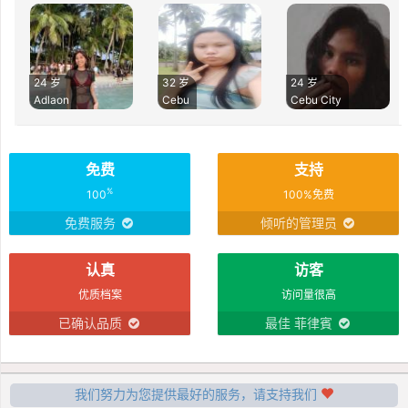
24 岁
32 岁
24 岁
Adlaon
Cebu
Cebu City
免费
支持
%
100
100%免费
免费服务
倾听的管理员
认真
访客
优质档案
访问量很高
已确认品质
最佳 菲律賓
我们努力为您提供最好的服务，请支持我们