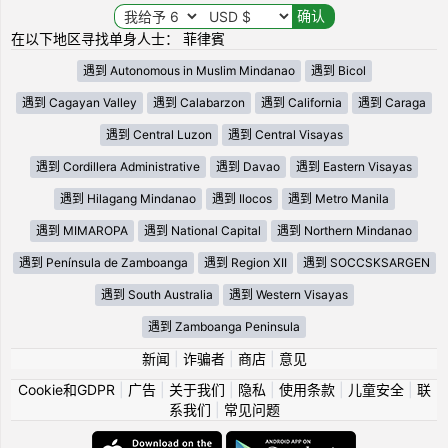
在以下地区寻找单身人士： 菲律賓
遇到 Autonomous in Muslim Mindanao
遇到 Bicol
遇到 Cagayan Valley
遇到 Calabarzon
遇到 California
遇到 Caraga
遇到 Central Luzon
遇到 Central Visayas
遇到 Cordillera Administrative
遇到 Davao
遇到 Eastern Visayas
遇到 Hilagang Mindanao
遇到 Ilocos
遇到 Metro Manila
遇到 MIMAROPA
遇到 National Capital
遇到 Northern Mindanao
遇到 Península de Zamboanga
遇到 Region XII
遇到 SOCCSKSARGEN
遇到 South Australia
遇到 Western Visayas
遇到 Zamboanga Peninsula
新闻
|
诈骗者
|
商店
|
意见
Cookie和GDPR
|
广告
|
关于我们
|
隐私
|
使用条款
|
儿童安全
|
联
系我们
|
常见问题