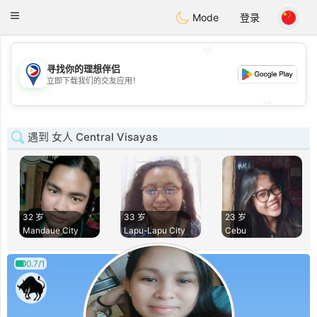
Philippines
Chat
Toggle
Mode
登录
navigation
💖
寻找你的理想伴侣
💖
立即下载我们的交友应用！
💕
💕
遇到 女人 Central Visayas
32 岁
33 岁
23 岁
Mandaue City
Lapu-Lapu City
Cebu
0.7/1