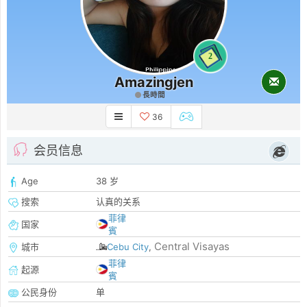
2
Amazingjen
長時間
36
会员信息
Age
38 岁
搜索
认真的关系
菲律
国家
賓
Central Visayas
城市
Cebu City
,
菲律
起源
賓
公民身份
单