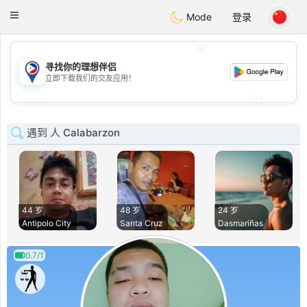
Philippines
Chat
Toggle
Mode
登录
navigation
💖
寻找你的理想伴侣
💖
立即下载我们的交友应用！
💕
💕
遇到 人 Calabarzon
44 岁
48 岁
24 岁
Antipolo City
Santa Cruz
Dasmariñas
0.7/1