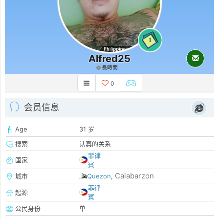
1
Alfred25
長時間
0
会员信息
Age
31 岁
搜索
认真的关系
菲律
国家
賓
Calabarzon
城市
Quezon
,
菲律
起源
賓
公民身份
单