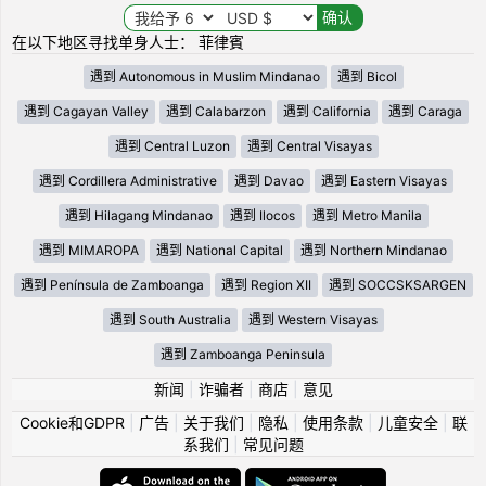
在以下地区寻找单身人士： 菲律賓
遇到 Autonomous in Muslim Mindanao
遇到 Bicol
遇到 Cagayan Valley
遇到 Calabarzon
遇到 California
遇到 Caraga
遇到 Central Luzon
遇到 Central Visayas
遇到 Cordillera Administrative
遇到 Davao
遇到 Eastern Visayas
遇到 Hilagang Mindanao
遇到 Ilocos
遇到 Metro Manila
遇到 MIMAROPA
遇到 National Capital
遇到 Northern Mindanao
遇到 Península de Zamboanga
遇到 Region XII
遇到 SOCCSKSARGEN
遇到 South Australia
遇到 Western Visayas
遇到 Zamboanga Peninsula
新闻
|
诈骗者
|
商店
|
意见
Cookie和GDPR
|
广告
|
关于我们
|
隐私
|
使用条款
|
儿童安全
|
联
系我们
|
常见问题