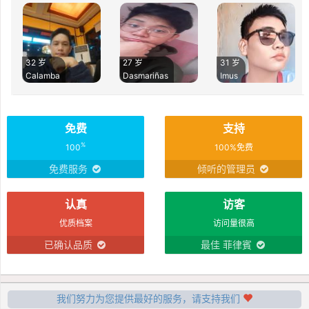
32 岁
27 岁
31 岁
Calamba
Dasmariñas
Imus
免费
支持
%
100
100%免费
免费服务
倾听的管理员
认真
访客
优质档案
访问量很高
已确认品质
最佳 菲律賓
我们努力为您提供最好的服务，请支持我们