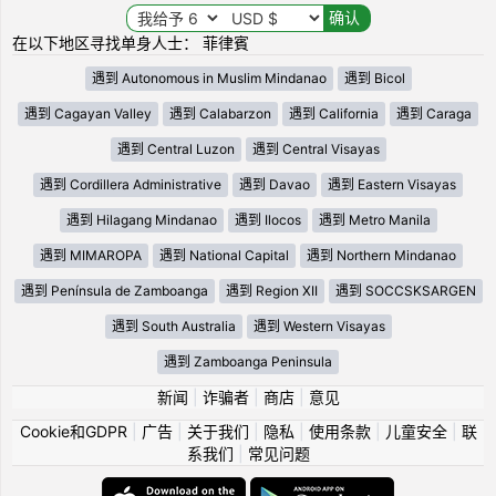
在以下地区寻找单身人士： 菲律賓
遇到 Autonomous in Muslim Mindanao
遇到 Bicol
遇到 Cagayan Valley
遇到 Calabarzon
遇到 California
遇到 Caraga
遇到 Central Luzon
遇到 Central Visayas
遇到 Cordillera Administrative
遇到 Davao
遇到 Eastern Visayas
遇到 Hilagang Mindanao
遇到 Ilocos
遇到 Metro Manila
遇到 MIMAROPA
遇到 National Capital
遇到 Northern Mindanao
遇到 Península de Zamboanga
遇到 Region XII
遇到 SOCCSKSARGEN
遇到 South Australia
遇到 Western Visayas
遇到 Zamboanga Peninsula
新闻
|
诈骗者
|
商店
|
意见
Cookie和GDPR
|
广告
|
关于我们
|
隐私
|
使用条款
|
儿童安全
|
联
系我们
|
常见问题