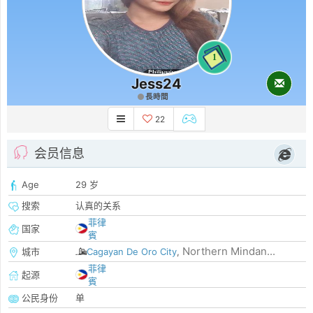
1
Jess24
長時間
22
会员信息
Age
29 岁
搜索
认真的关系
菲律
国家
賓
Northern Mindan...
城市
Cagayan De Oro City
,
菲律
起源
賓
公民身份
单