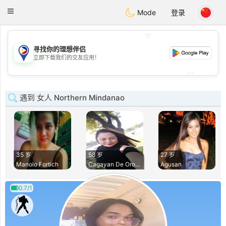
Philippines
Chat
Toggle
Mode
登录
navigation
💖
寻找你的理想伴侣
💖
立即下载我们的交友应用！
💕
💕
遇到 女人 Northern Mindanao
35 岁
58 岁
27 岁
Manolo Fortich
Cagayan De Oro Cit
Agusan
0.7/1