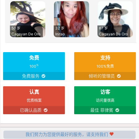
58 岁
32 岁
67 岁
Cagayan De Oro
Initao
Cagayan De Oro
免费
支持
%
100
100%免费
免费服务
倾听的管理员
认真
访客
优质档案
访问量很高
已确认品质
最佳 菲律賓
我们努力为您提供最好的服务，请支持我们