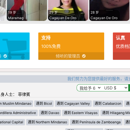
19 岁
29 岁
28 岁
Maramag
Cagayan De Oro
Cagayan De Oro
支持
认真
100%免费
优质档
务
倾听的管理员
我们努力为您提供最好的服务，请
身人士： 菲律賓
n Muslim Mindanao
遇到 Bicol
遇到 Cagayan Valley
遇到 Calabarzon
遇到
dillera Administrative
遇到 Davao
遇到 Eastern Visayas
遇到 Hilagang Mi
ional Capital
遇到 Northern Mindanao
遇到 Península de Zamboanga
遇到