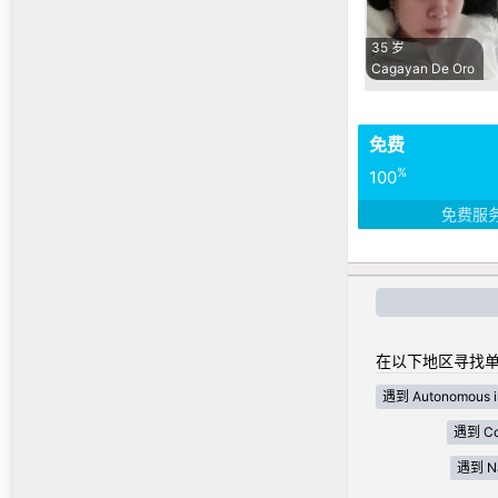
35 岁
Cagayan De Oro
免费
%
100
免费服
在以下地区寻找单
遇到 Autonomous i
遇到 Cor
遇到 Nat