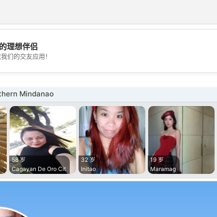
的理想伴侣
💖
载我们的交友应用！
💕
hern Mindanao
58 岁
32 岁
19 岁
Cagayan De Oro Cit
Initao
Maramag