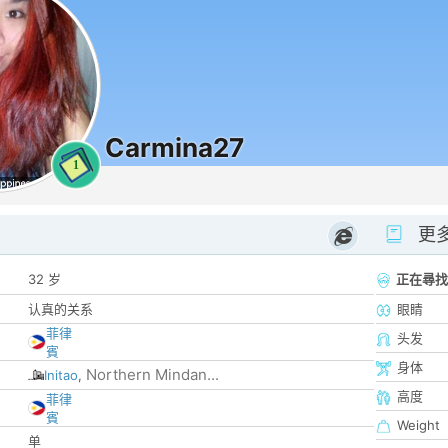
Carmina27
1
更
32 岁
正在尋找
认真的关系
眼睛
菲律
头发
賓
身体
Northern Mindan...
Initao
,
高度
菲律
賓
Weight
单