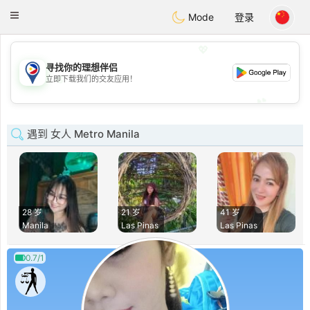
Philippines
Chat
Toggle
Mode
登录
navigation
💖
寻找你的理想伴侣
💖
立即下载我们的交友应用！
💕
💕
遇到 女人 Metro Manila
28 岁
21 岁
41 岁
Manila
Las Pinas
Las Pinas
0.7/1