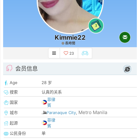
3
Kimmie22
長時間
23
会员信息
Age
28 岁
搜索
认真的关系
菲律
国家
賓
Metro Manila
城市
Paranaque City
,
菲律
起源
賓
公民身份
单