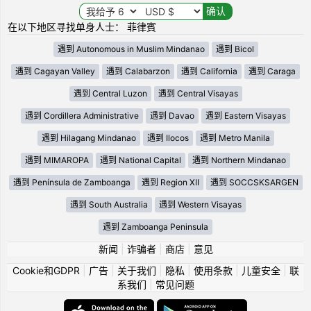
在以下地区寻找单身人士： 菲律賓
遇到 Autonomous in Muslim Mindanao
遇到 Bicol
遇到 Cagayan Valley
遇到 Calabarzon
遇到 California
遇到 Caraga
遇到 Central Luzon
遇到 Central Visayas
遇到 Cordillera Administrative
遇到 Davao
遇到 Eastern Visayas
遇到 Hilagang Mindanao
遇到 Ilocos
遇到 Metro Manila
遇到 MIMAROPA
遇到 National Capital
遇到 Northern Mindanao
遇到 Península de Zamboanga
遇到 Region XII
遇到 SOCCSKSARGEN
遇到 South Australia
遇到 Western Visayas
遇到 Zamboanga Peninsula
新闻
|
诈骗者
|
商店
|
意见
Cookie和GDPR
|
广告
|
关于我们
|
隐私
|
使用条款
|
儿童安全
|
联
系我们
|
常见问题