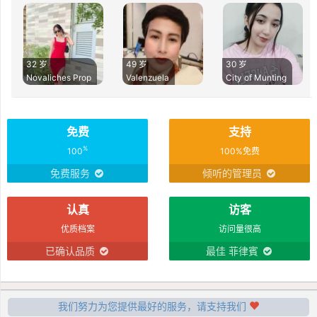
32 岁
49 岁
30 岁
Novaliches Prop
Valenzuela
City of Munting
免费
支持
%
100
100%免费
免费服务
倾听的管理员
认真
访客
优质档案
访问量很高
已确认品质
最佳 菲律賓
我们努力为您提供最好的服务，请支持我们