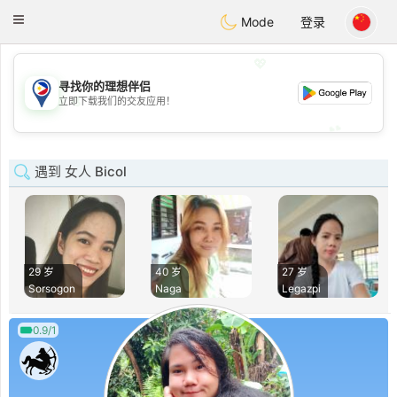
Philippines
Chat
Toggle
Mode
登录
navigation
💖
寻找你的理想伴侣
💖
立即下载我们的交友应用！
💕
💕
遇到 女人 Bicol
29 岁
40 岁
27 岁
Sorsogon
Naga
Legazpi
0.9/1