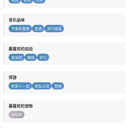
电视
食物
动物
音乐品味
节奏布鲁斯
蓝调
流行摇滚
最喜欢的运动
游泳的
舞蹈
步行
郊游
和家人一起
朋友之间
购物
最喜欢的宠物
未标明