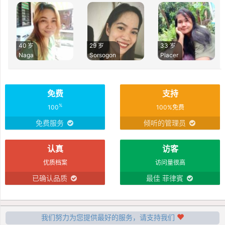
40 岁
29 岁
33 岁
Naga
Sorsogon
Placer
免费
支持
%
100
100%免费
免费服务
倾听的管理员
认真
访客
优质档案
访问量很高
已确认品质
最佳 菲律賓
我们努力为您提供最好的服务，请支持我们