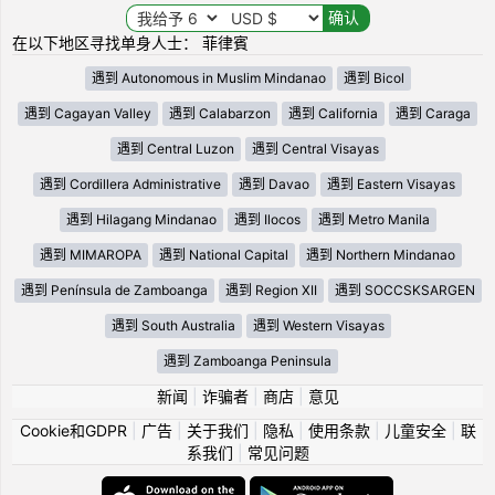
在以下地区寻找单身人士： 菲律賓
遇到 Autonomous in Muslim Mindanao
遇到 Bicol
遇到 Cagayan Valley
遇到 Calabarzon
遇到 California
遇到 Caraga
遇到 Central Luzon
遇到 Central Visayas
遇到 Cordillera Administrative
遇到 Davao
遇到 Eastern Visayas
遇到 Hilagang Mindanao
遇到 Ilocos
遇到 Metro Manila
遇到 MIMAROPA
遇到 National Capital
遇到 Northern Mindanao
遇到 Península de Zamboanga
遇到 Region XII
遇到 SOCCSKSARGEN
遇到 South Australia
遇到 Western Visayas
遇到 Zamboanga Peninsula
新闻
|
诈骗者
|
商店
|
意见
Cookie和GDPR
|
广告
|
关于我们
|
隐私
|
使用条款
|
儿童安全
|
联
系我们
|
常见问题