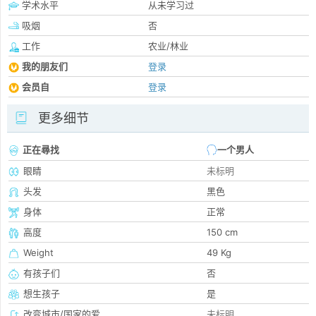
学术水平
从未学习过
吸烟
否
工作
农业/林业
我的朋友们
登录
会员自
登录
更多细节
正在尋找
一个男人
眼睛
未标明
头发
黑色
身体
正常
高度
150 cm
Weight
49 Kg
有孩子们
否
想生孩子
是
改变城市/国家的爱
未标明