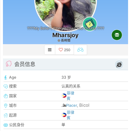
2
????My Belief's Stonger Than Your Doubts ????
Mharsjoy
長時間
250
会员信息
Age
33 岁
搜索
认真的关系
菲律
国家
賓
Bicol
城市
Placer
,
菲律
起源
賓
公民身份
单