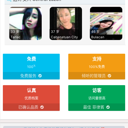
33 岁
37 岁
46 岁
Tarlac
Cabanatuan City
Bulacan
免费
支持
%
100
100%免费
免费服务
倾听的管理员
认真
访客
优质档案
访问量很高
已确认品质
最佳 菲律賓