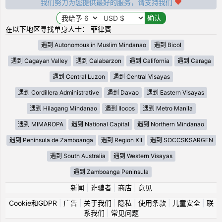
我们努力为您提供最好的服务，请支持我们
在以下地区寻找单身人士： 菲律賓
遇到 Autonomous in Muslim Mindanao
遇到 Bicol
遇到 Cagayan Valley
遇到 Calabarzon
遇到 California
遇到 Caraga
遇到 Central Luzon
遇到 Central Visayas
遇到 Cordillera Administrative
遇到 Davao
遇到 Eastern Visayas
遇到 Hilagang Mindanao
遇到 Ilocos
遇到 Metro Manila
遇到 MIMAROPA
遇到 National Capital
遇到 Northern Mindanao
遇到 Península de Zamboanga
遇到 Region XII
遇到 SOCCSKSARGEN
遇到 South Australia
遇到 Western Visayas
遇到 Zamboanga Peninsula
新闻
|
诈骗者
|
商店
|
意见
Cookie和GDPR
|
广告
|
关于我们
|
隐私
|
使用条款
|
儿童安全
|
联
系我们
|
常见问题