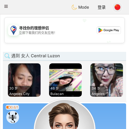
Philippines
Chat
Toggle
Mode
登录
navigation
💖
寻找你的理想伴侣
💖
立即下载我们的交友应用！
💕
💕
遇到 女人 Central Luzon
30 岁
46 岁
34 岁
Angeles City
Bulacan
Angeles
0.6/1