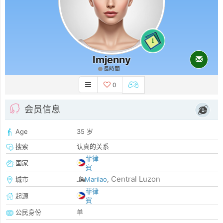
1
Imjenny
長時間
0
会员信息
Age
35 岁
搜索
认真的关系
菲律
国家
賓
Central Luzon
城市
Marilao
,
菲律
起源
賓
公民身份
单