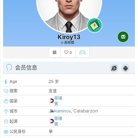
0
Kiroy13
長時間
0
会员信息
Age
25 岁
搜索
友谊
菲律
国家
賓
Calabarzon
城市
Alaminos
,
菲律
起源
賓
公民身份
单