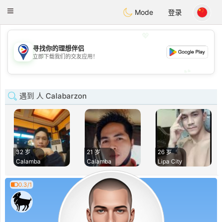
Philippines
Chat
Toggle
Mode
登录
navigation
💖
寻找你的理想伴侣
💖
立即下载我们的交友应用！
💕
💕
遇到 人 Calabarzon
32 岁
21 岁
26 岁
Calamba
Calamba
Lipa City
0.3/1