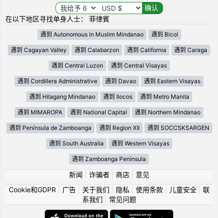
在以下地区寻找单身人士： 菲律賓
遇到 Autonomous in Muslim Mindanao
遇到 Bicol
遇到 Cagayan Valley
遇到 Calabarzon
遇到 California
遇到 Caraga
遇到 Central Luzon
遇到 Central Visayas
遇到 Cordillera Administrative
遇到 Davao
遇到 Eastern Visayas
遇到 Hilagang Mindanao
遇到 Ilocos
遇到 Metro Manila
遇到 MIMAROPA
遇到 National Capital
遇到 Northern Mindanao
遇到 Península de Zamboanga
遇到 Region XII
遇到 SOCCSKSARGEN
遇到 South Australia
遇到 Western Visayas
遇到 Zamboanga Peninsula
新闻
|
诈骗者
|
商店
|
意见
Cookie和GDPR
|
广告
|
关于我们
|
隐私
|
使用条款
|
儿童安全
|
联
系我们
|
常见问题