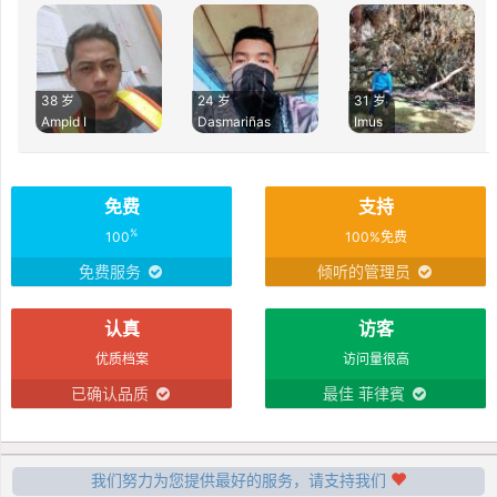
38 岁
24 岁
31 岁
Ampid I
Dasmariñas
Imus
免费
支持
%
100
100%免费
免费服务
倾听的管理员
认真
访客
优质档案
访问量很高
已确认品质
最佳 菲律賓
我们努力为您提供最好的服务，请支持我们