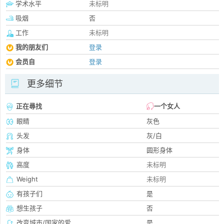
学术水平
未标明
吸烟
否
工作
未标明
我的朋友们
登录
会员自
登录
更多细节
正在尋找
一个女人
眼睛
灰色
头发
灰/白
身体
圆形身体
高度
未标明
Weight
未标明
有孩子们
是
想生孩子
否
改变城市/国家的爱
是