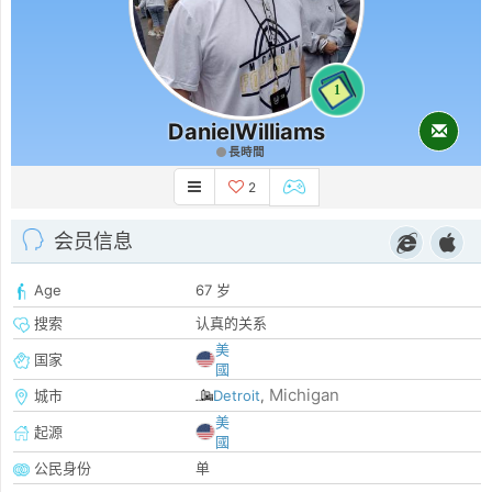
1
DanielWilliams
長時間
2
会员信息
Age
67 岁
搜索
认真的关系
美
国家
國
Michigan
城市
Detroit
,
美
起源
國
公民身份
单