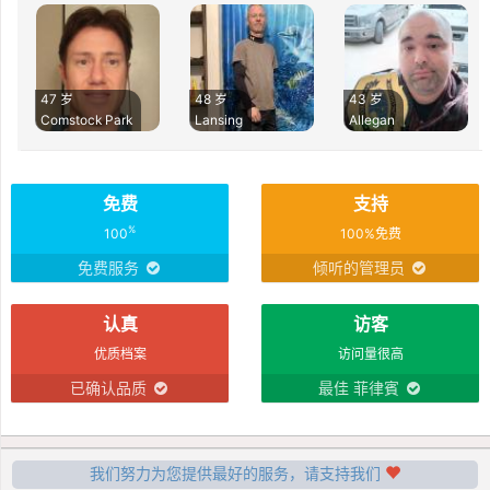
47 岁
48 岁
43 岁
Comstock Park
Lansing
Allegan
免费
支持
%
100
100%免费
免费服务
倾听的管理员
认真
访客
优质档案
访问量很高
已确认品质
最佳 菲律賓
我们努力为您提供最好的服务，请支持我们