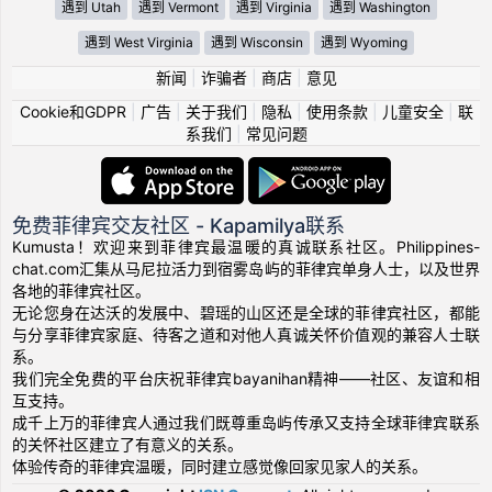
遇到 Utah
遇到 Vermont
遇到 Virginia
遇到 Washington
遇到 West Virginia
遇到 Wisconsin
遇到 Wyoming
新闻
|
诈骗者
|
商店
|
意见
Cookie和GDPR
|
广告
|
关于我们
|
隐私
|
使用条款
|
儿童安全
|
联
系我们
|
常见问题
免费菲律宾交友社区 - Kapamilya联系
Kumusta！欢迎来到菲律宾最温暖的真诚联系社区。Philippines-
chat.com汇集从马尼拉活力到宿雾岛屿的菲律宾单身人士，以及世界
各地的菲律宾社区。
无论您身在达沃的发展中、碧瑶的山区还是全球的菲律宾社区，都能
与分享菲律宾家庭、待客之道和对他人真诚关怀价值观的兼容人士联
系。
我们完全免费的平台庆祝菲律宾bayanihan精神——社区、友谊和相
互支持。
成千上万的菲律宾人通过我们既尊重岛屿传承又支持全球菲律宾联系
的关怀社区建立了有意义的关系。
体验传奇的菲律宾温暖，同时建立感觉像回家见家人的关系。