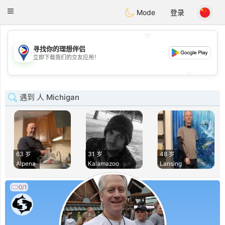
Philippines
Chat
Toggle
Mode
登录
navigation
💖
寻找你的理想伴侣
💖
立即下载我们的交友应用！
💕
💕
遇到 人 Michigan
63 岁
31 岁
48 岁
Alpena
Kalamazoo
Lansing
0/1