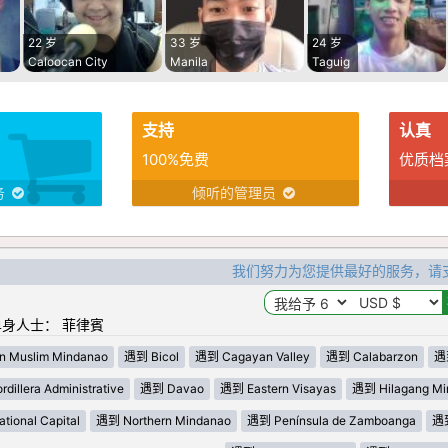
22 岁
33 岁
24 岁
Caloocan City
Manila
Taguig
支持
认真
100%免费
优质档
务
倾听的管理员
我们努力为您提供最好的服务，请
身人士： 菲律賓
n Muslim Mindanao
遇到 Bicol
遇到 Cagayan Valley
遇到 Calabarzon
遇到
dillera Administrative
遇到 Davao
遇到 Eastern Visayas
遇到 Hilagang Mi
ional Capital
遇到 Northern Mindanao
遇到 Península de Zamboanga
遇到