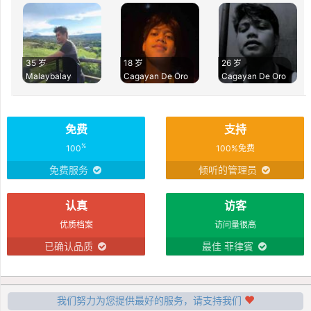
35 岁
18 岁
26 岁
Malaybalay
Cagayan De Oro
Cagayan De Oro
免费
支持
%
100
100%免费
免费服务
倾听的管理员
认真
访客
优质档案
访问量很高
已确认品质
最佳 菲律賓
我们努力为您提供最好的服务，请支持我们