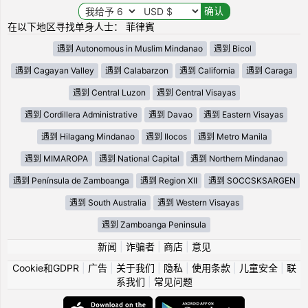
在以下地区寻找单身人士： 菲律賓
遇到 Autonomous in Muslim Mindanao
遇到 Bicol
遇到 Cagayan Valley
遇到 Calabarzon
遇到 California
遇到 Caraga
遇到 Central Luzon
遇到 Central Visayas
遇到 Cordillera Administrative
遇到 Davao
遇到 Eastern Visayas
遇到 Hilagang Mindanao
遇到 Ilocos
遇到 Metro Manila
遇到 MIMAROPA
遇到 National Capital
遇到 Northern Mindanao
遇到 Península de Zamboanga
遇到 Region XII
遇到 SOCCSKSARGEN
遇到 South Australia
遇到 Western Visayas
遇到 Zamboanga Peninsula
新闻
|
诈骗者
|
商店
|
意见
Cookie和GDPR
|
广告
|
关于我们
|
隐私
|
使用条款
|
儿童安全
|
联
系我们
|
常见问题