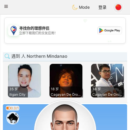
Philippines
Chat
Toggle
Mode
登录
navigation
💖
寻找你的理想伴侣
💖
立即下载我们的交友应用！
💕
💕
遇到 人 Northern Mindanao
35 岁
18 岁
36 岁
Iligan City
Cagayan De Oro Cit
Cagayan De Oro Cit
0.3/1