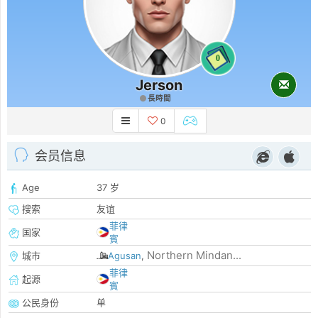
0
Jerson
長時間
0
会员信息
Age
37 岁
搜索
友谊
菲律
国家
賓
Northern Mindan...
城市
Agusan
,
菲律
起源
賓
公民身份
单