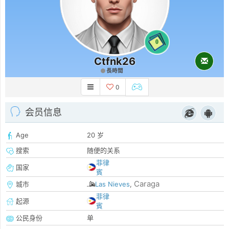
0
Ctfnk26
長時間
0
会员信息
Age
20 岁
搜索
随便的关系
菲律
国家
賓
Caraga
城市
Las Nieves
,
菲律
起源
賓
公民身份
单