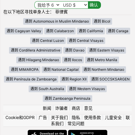
在以下地区寻找单身人士： 菲律賓
遇到 Autonomous in Muslim Mindanao
遇到 Bicol
遇到 Cagayan Valley
遇到 Calabarzon
遇到 California
遇到 Caraga
遇到 Central Luzon
遇到 Central Visayas
遇到 Cordillera Administrative
遇到 Davao
遇到 Eastern Visayas
遇到 Hilagang Mindanao
遇到 Ilocos
遇到 Metro Manila
遇到 MIMAROPA
遇到 National Capital
遇到 Northern Mindanao
遇到 Península de Zamboanga
遇到 Region XII
遇到 SOCCSKSARGEN
遇到 South Australia
遇到 Western Visayas
遇到 Zamboanga Peninsula
新闻
|
诈骗者
|
商店
|
意见
Cookie和GDPR
|
广告
|
关于我们
|
隐私
|
使用条款
|
儿童安全
|
联
系我们
|
常见问题