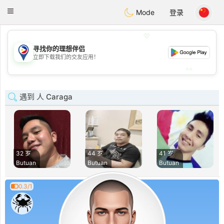
Philippines
Chat
Toggle
Mode
登录
navigation
💖
寻找你的理想伴侣
💖
立即下载我们的交友应用！
💕
💕
遇到 人 Caraga
32 岁
44 岁
41 岁
Butuan
Butuan
Butuan
0.3/1