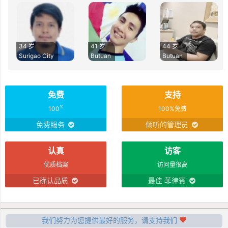
34 岁
41 岁
44 岁
Surigao City
Butuan
Butuan
免费
支持
%
100
100%免费
免费服务
倾听的管理员
认真
访客
优质档案
访问量很高
已确认品质
最佳 菲律賓
我们努力为您提供最好的服务，请支持我们