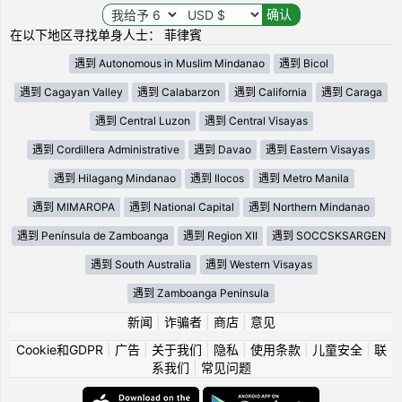
在以下地区寻找单身人士： 菲律賓
遇到 Autonomous in Muslim Mindanao
遇到 Bicol
遇到 Cagayan Valley
遇到 Calabarzon
遇到 California
遇到 Caraga
遇到 Central Luzon
遇到 Central Visayas
遇到 Cordillera Administrative
遇到 Davao
遇到 Eastern Visayas
遇到 Hilagang Mindanao
遇到 Ilocos
遇到 Metro Manila
遇到 MIMAROPA
遇到 National Capital
遇到 Northern Mindanao
遇到 Península de Zamboanga
遇到 Region XII
遇到 SOCCSKSARGEN
遇到 South Australia
遇到 Western Visayas
遇到 Zamboanga Peninsula
新闻
|
诈骗者
|
商店
|
意见
Cookie和GDPR
|
广告
|
关于我们
|
隐私
|
使用条款
|
儿童安全
|
联
系我们
|
常见问题