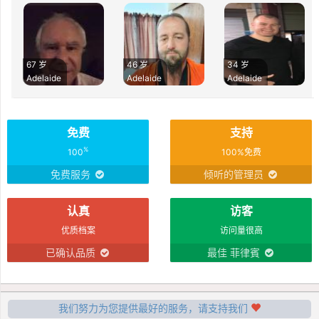
67 岁
46 岁
34 岁
Adelaide
Adelaide
Adelaide
免费
支持
%
100
100%免费
免费服务
倾听的管理员
认真
访客
优质档案
访问量很高
已确认品质
最佳 菲律賓
我们努力为您提供最好的服务，请支持我们