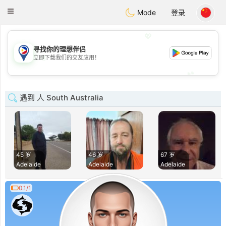
Philippines
Chat
Toggle
Mode
登录
navigation
💖
寻找你的理想伴侣
💖
立即下载我们的交友应用！
💕
💕
遇到 人 South Australia
45 岁
46 岁
67 岁
Adelaide
Adelaide
Adelaide
0.1/1