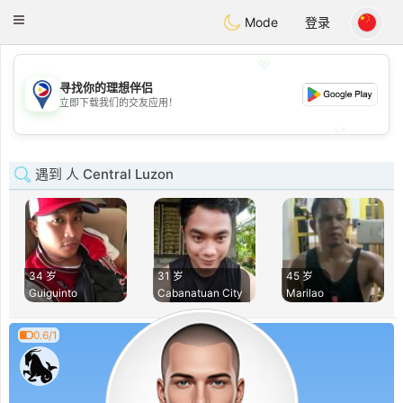
Philippines
Chat
Toggle
Mode
登录
navigation
💖
寻找你的理想伴侣
💖
立即下载我们的交友应用！
💕
💕
遇到 人 Central Luzon
34 岁
31 岁
45 岁
Guiguinto
Cabanatuan City
Marilao
0.6/1