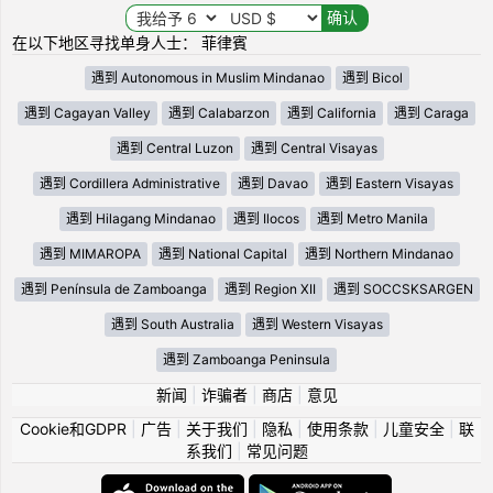
在以下地区寻找单身人士： 菲律賓
遇到 Autonomous in Muslim Mindanao
遇到 Bicol
遇到 Cagayan Valley
遇到 Calabarzon
遇到 California
遇到 Caraga
遇到 Central Luzon
遇到 Central Visayas
遇到 Cordillera Administrative
遇到 Davao
遇到 Eastern Visayas
遇到 Hilagang Mindanao
遇到 Ilocos
遇到 Metro Manila
遇到 MIMAROPA
遇到 National Capital
遇到 Northern Mindanao
遇到 Península de Zamboanga
遇到 Region XII
遇到 SOCCSKSARGEN
遇到 South Australia
遇到 Western Visayas
遇到 Zamboanga Peninsula
新闻
|
诈骗者
|
商店
|
意见
Cookie和GDPR
|
广告
|
关于我们
|
隐私
|
使用条款
|
儿童安全
|
联
系我们
|
常见问题