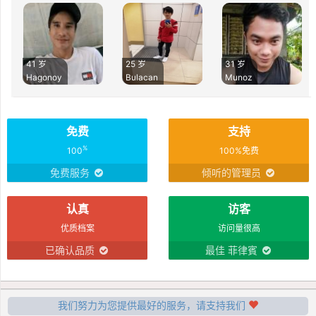
41 岁
25 岁
31 岁
Hagonoy
Bulacan
Munoz
免费
支持
%
100
100%免费
免费服务
倾听的管理员
认真
访客
优质档案
访问量很高
已确认品质
最佳 菲律賓
我们努力为您提供最好的服务，请支持我们