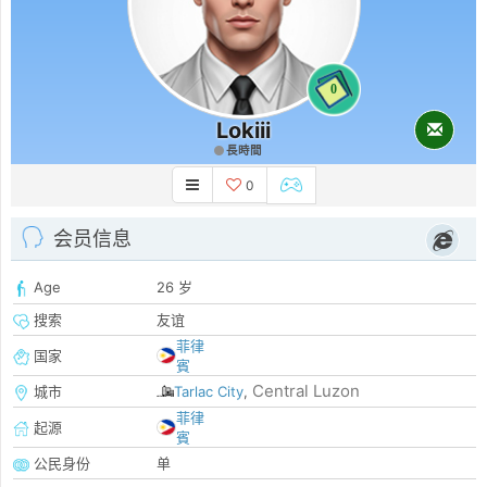
0
Lokiii
長時間
0
会员信息
Age
26 岁
搜索
友谊
菲律
国家
賓
Central Luzon
城市
Tarlac City
,
菲律
起源
賓
公民身份
单