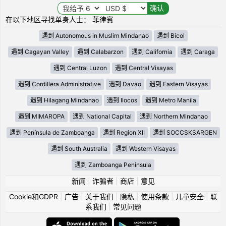
在以下地区寻找单身人士： 菲律賓
遇到 Autonomous in Muslim Mindanao
遇到 Bicol
遇到 Cagayan Valley
遇到 Calabarzon
遇到 California
遇到 Caraga
遇到 Central Luzon
遇到 Central Visayas
遇到 Cordillera Administrative
遇到 Davao
遇到 Eastern Visayas
遇到 Hilagang Mindanao
遇到 Ilocos
遇到 Metro Manila
遇到 MIMAROPA
遇到 National Capital
遇到 Northern Mindanao
遇到 Península de Zamboanga
遇到 Region XII
遇到 SOCCSKSARGEN
遇到 South Australia
遇到 Western Visayas
遇到 Zamboanga Peninsula
新闻
|
诈骗者
|
商店
|
意见
Cookie和GDPR
|
广告
|
关于我们
|
隐私
|
使用条款
|
儿童安全
|
联
系我们
|
常见问题