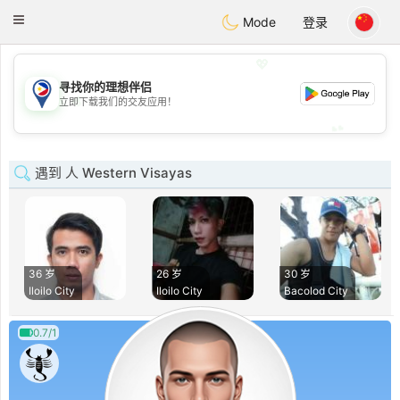
Philippines
Chat
Toggle
Mode
登录
navigation
💖
寻找你的理想伴侣
💖
立即下载我们的交友应用！
💕
💕
遇到 人 Western Visayas
36 岁
26 岁
30 岁
Iloilo City
Iloilo City
Bacolod City
0.7/1