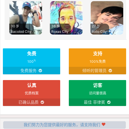
30 岁
36 岁
27 岁
Bacolod City
Roxas City
Iloilo City
免费
支持
%
100
100%免费
免费服务
倾听的管理员
认真
访客
优质档案
访问量很高
已确认品质
最佳 菲律賓
我们努力为您提供最好的服务，请支持我们