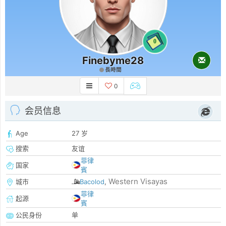
0
Finebyme28
長時間
0
会员信息
Age
27 岁
搜索
友谊
菲律
国家
賓
Western Visayas
城市
Bacolod
,
菲律
起源
賓
公民身份
单