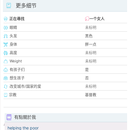
更多细节
正在尋找
一个女人
眼睛
未标明
头发
黑色
身体
胖一点
高度
未标明
Weight
未标明
有孩子们
是
想生孩子
否
改变城市/国家的爱
未标明
宗教
基督教
有點關於我
helping the poor