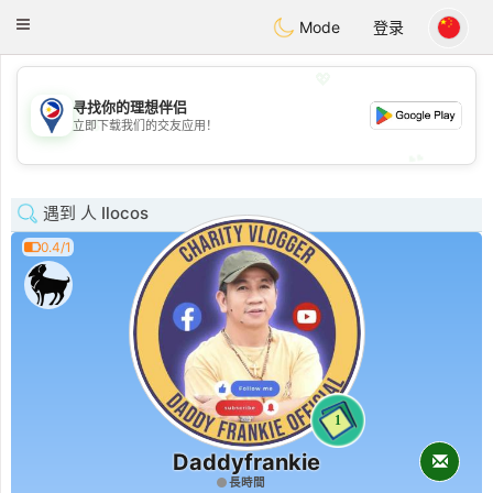
Philippines
Chat
Toggle
Mode
登录
navigation
💖
寻找你的理想伴侣
💖
立即下载我们的交友应用！
💕
💕
遇到 人 Ilocos
0.4/1
1
Daddyfrankie
長時間