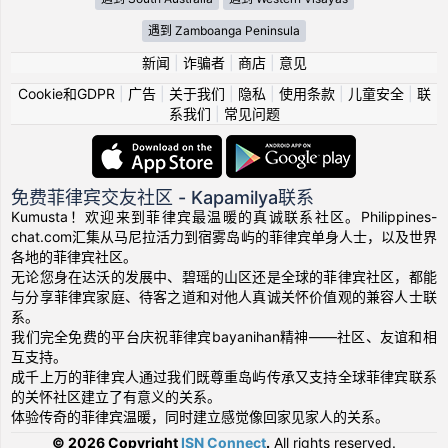
遇到 Zamboanga Peninsula
新闻
|
诈骗者
|
商店
|
意见
Cookie和GDPR
|
广告
|
关于我们
|
隐私
|
使用条款
|
儿童安全
|
联
系我们
|
常见问题
免费菲律宾交友社区 - Kapamilya联系
Kumusta！欢迎来到菲律宾最温暖的真诚联系社区。Philippines-
chat.com汇集从马尼拉活力到宿雾岛屿的菲律宾单身人士，以及世界
各地的菲律宾社区。
无论您身在达沃的发展中、碧瑶的山区还是全球的菲律宾社区，都能
与分享菲律宾家庭、待客之道和对他人真诚关怀价值观的兼容人士联
系。
我们完全免费的平台庆祝菲律宾bayanihan精神——社区、友谊和相
互支持。
成千上万的菲律宾人通过我们既尊重岛屿传承又支持全球菲律宾联系
的关怀社区建立了有意义的关系。
体验传奇的菲律宾温暖，同时建立感觉像回家见家人的关系。
© 2026 Copyright
ISN Connect
.
All rights reserved.