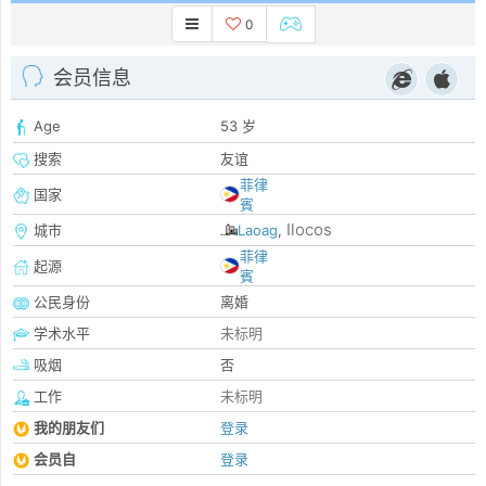
0
会员信息
Age
53 岁
搜索
友谊
菲律
国家
賓
Ilocos
城市
Laoag
,
菲律
起源
賓
公民身份
离婚
学术水平
未标明
吸烟
否
工作
未标明
我的朋友们
登录
会员自
登录