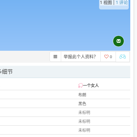
1 视图 |
1 评论
举报此个人资料？
0
多细节
一个女人
布朗
黑色
未标明
未标明
未标明