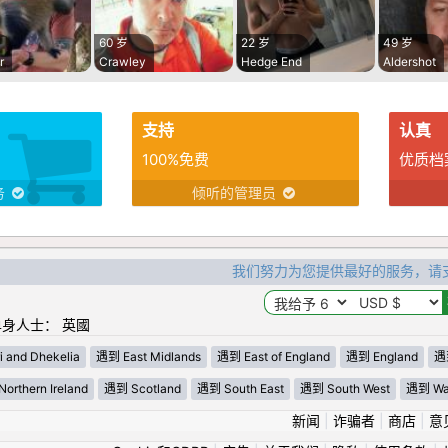
60 岁
22 岁
49 岁
r
Crawley
Hedge End
Aldershot
支持
认真
100%免费
优质档
务
倾听的管理员
我们努力为您提供最好的服务，请
身人士： 英國
i and Dhekelia
遇到 East Midlands
遇到 East of England
遇到 England
遇到
orthern Ireland
遇到 Scotland
遇到 South East
遇到 South West
遇到 Wa
新闻
|
诈骗者
|
商店
|
意