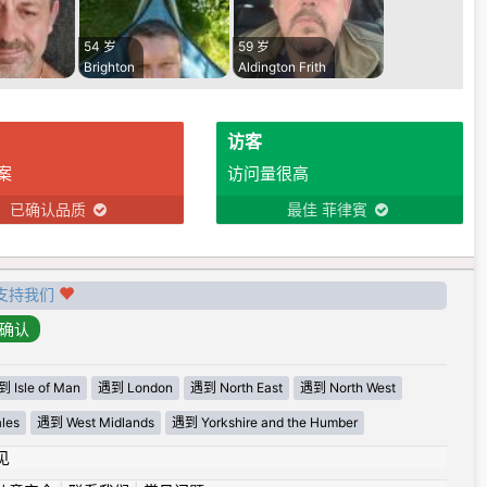
54 岁
59 岁
Brighton
Aldington Frith
访客
案
访问量很高
已确认品质
最佳 菲律賓
支持我们
 Isle of Man
遇到 London
遇到 North East
遇到 North West
les
遇到 West Midlands
遇到 Yorkshire and the Humber
见