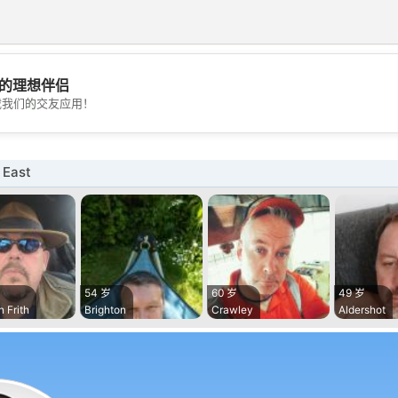
的理想伴侣
💖
载我们的交友应用！
💕
East
54 岁
60 岁
49 岁
n Frith
Brighton
Crawley
Aldershot