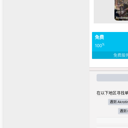
40 岁
Andove
免费
%
100
免费服
在以下地区寻找单
遇到 Akrotir
遇到 N