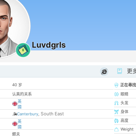
Luvdgrls
0
更
40 岁
正在尋找
认真的关系
眼睛
英
头发
國
身体
South East
Canterbury
,
高度
英
國
Weight
鳏夫