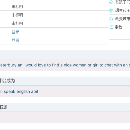
有孩子
未标明
想生孩
未标明
改变城市
未标明
宗教
登录
登录
 caterbury an i would love to find a nice women or girl to chat with a
伴侣成为
an speak english abit
标准